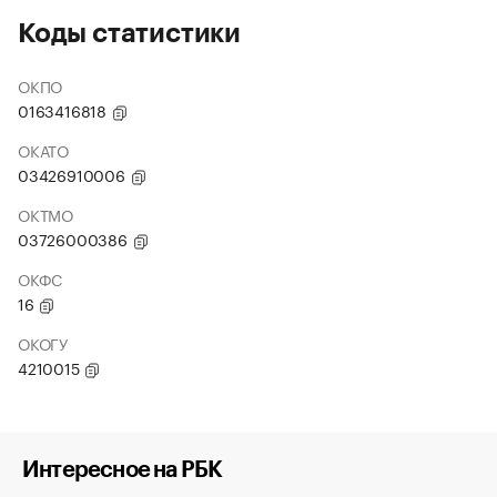
Коды статистики
ОКПО
0163416818
ОКАТО
03426910006
ОКТМО
03726000386
ОКФС
16
ОКОГУ
4210015
Интересное на РБК