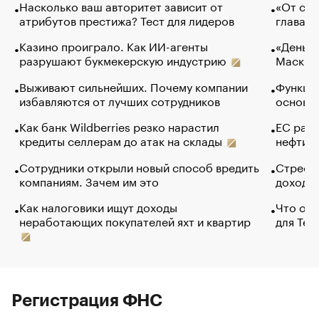
Насколько ваш авторитет зависит от
«От спо
атрибутов престижа? Тест для лидеров
глава к
Казино проиграло. Как ИИ-агенты
«Деньги
разрушают букмекерскую индустрию
Маск в 
Выживают сильнейших. Почему компании
Функции
избавляются от лучших сотрудников
основ э
Как банк Wildberries резко нарастил
ЕС раз
кредиты селлерам до атак на склады
нефти —
Сотрудники открыли новый способ вредить
Стресс 
компаниям. Зачем им это
доходов
Как налоговики ищут доходы
Что обв
неработающих покупателей яхт и квартир
для Tel
Регистрация ФНС