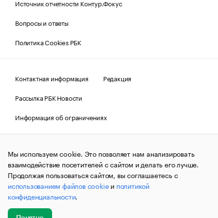
Источник отчетности Контур.Фокус
Вопросы и ответы
Политика Cookies РБК
Контактная информация
Редакция
Рассылка РБК Новости
Информация об ограничениях
Правовая информация
О соблюдении авторских прав
Мы используем cookie. Это позволяет нам анализировать
© АО «РОСБИЗНЕСКОНСАЛТИНГ»,
1995–2026.
Сообщения
и материалы информационного агентства «РБК»
взаимодействие посетителей с сайтом и делать его лучше.
(зарегистрировано Федеральной службой по надзору в сфере
Продолжая пользоваться сайтом, вы соглашаетесь с
связи, информационных технологий и массовых
использованием файлов cookie
и
политикой
коммуникаций (Роскомнадзор) 09.12.2015 за номером ИА
№ФС77-63848) сопровождаются пометкой «РБК». Отдельные
конфиденциальности
.
публикации могут содержать информацию,
не предназначенную для пользователей
до 18 лет.
companycardsfeedback@rbc.ru