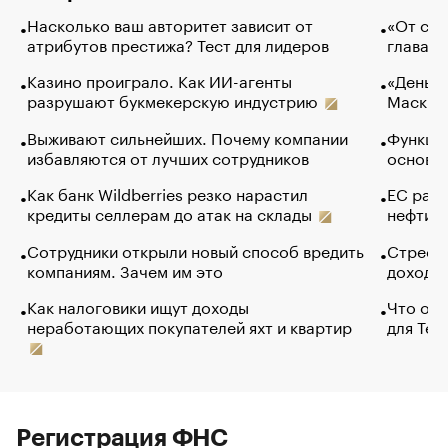
Насколько ваш авторитет зависит от
«От спо
атрибутов престижа? Тест для лидеров
глава к
Казино проиграло. Как ИИ-агенты
«Деньги
разрушают букмекерскую индустрию
Маск в 
Выживают сильнейших. Почему компании
Функции
избавляются от лучших сотрудников
основ э
Как банк Wildberries резко нарастил
ЕС раз
кредиты селлерам до атак на склады
нефти —
Сотрудники открыли новый способ вредить
Стресс 
компаниям. Зачем им это
доходов
Как налоговики ищут доходы
Что обв
неработающих покупателей яхт и квартир
для Tel
Регистрация ФНС