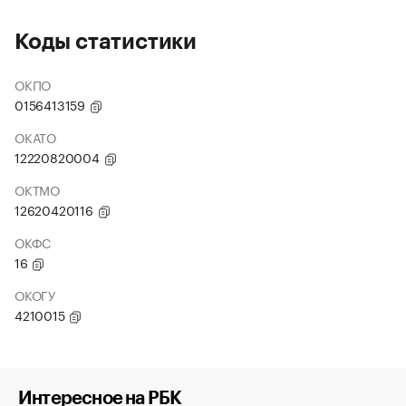
Коды статистики
ОКПО
0156413159
ОКАТО
12220820004
ОКТМО
12620420116
ОКФС
16
ОКОГУ
4210015
Интересное на РБК