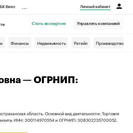
...
БК Вино
Личный кабинет
Стать экспертом
Управлять компанией
кте
азета
жи
Финансы
Недвижимость
Ретейл
Производство
овна — ОГРНИП:
страханская область. Основной вид деятельности: Торговля
еквизиты ИНН: 300114970554 и ОГРНИП: 308302235700052.