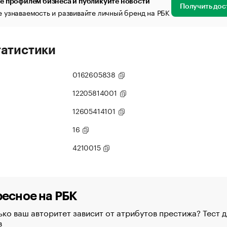
е профилем бизнеса и публикуйте новости
Получить дос
 узнаваемость и развивайте личный бренд на РБК
татистики
0162605838
12205814001
12605414101
16
4210015
есное на РБК
ко ваш авторитет зависит от атрибутов престижа? Тест д
в