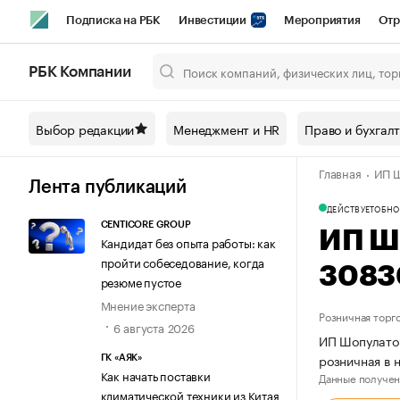
Подписка на РБК
Инвестиции
Мероприятия
Отр
Спорт
Школа управления РБК
РБК Образование
РБ
РБК Компании
Город
Стиль
Крипто
РБК Бизнес-среда
Дискусси
Выбор редакции
Менеджмент и HR
Право и бухгал
Спецпроекты СПб
Конференции СПб
Спецпроекты
Главная
ИП Ш
Технологии и медиа
Финансы
Рынок наличной валют
Лента публикаций
ДЕЙСТВУЕТ
ОБНО
CENTICORE GROUP
ИП Ш
Кандидат без опыта работы: как
пройти собеседование, когда
3083
резюме пустое
Мнение эксперта
Розничная торг
6 августа 2026
ИП Шопулатов
розничная в 
ГК «АЯК»
Как начать поставки
Данные получен
климатической техники из Китая