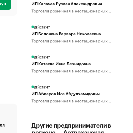
туп
ИП Калачев Руслан Александрович
Торговля розничная в нестационарных...
ДЕЙСТВУЕТ
ИП Болонина Варвара Николаевна
Торговля розничная в нестационарных...
ДЕЙСТВУЕТ
ИП Катаева Инна Леонидовна
Торговля розничная в нестационарных...
ДЕЙСТВУЕТ
ИП Абкаров Иса Абдулхамидович
Торговля розничная в нестационарных...
ля
«От спорта тело стареет иначе». Как живет глава ко
Другие предприниматели в
создавшей GTA