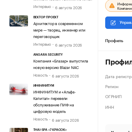
Информац
Интервью
6 августа 2026
Компания
ВЕКТОР ПРОЕКТ
Архитектор в современном
Управ
мире — творец, инженер или
переговорщик
Профиль
Интервью
6 августа 2026
ANGARA SECURITY
Компания «Блазар» выпустила
Профи
новую версию Blazar NAC
Новость
6 августа 2026
Дата регистр
Регион
ИНФИНИТУМ
ИНФИНИТУМ и «Альфа-
ОГРНИП
Капитал» перевели
обслуживание ПИФ на
ИНН
цифровую модель
Новость
6 августа 2026
THAI-SPA «7 КРАСОК»