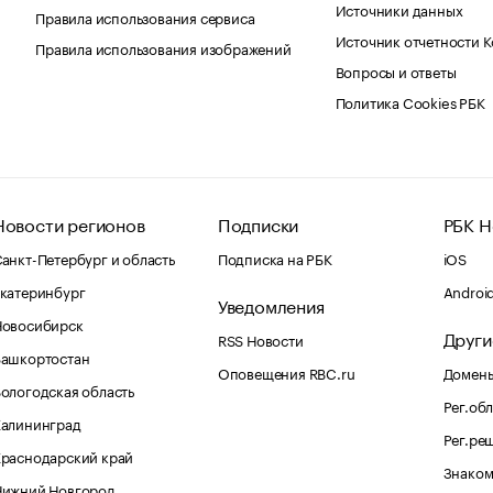
Источники данных
Правила использования сервиса
Источник отчетности 
Правила использования изображений
Вопросы и ответы
Политика Cookies РБК
Новости регионов
Подписки
РБК Н
анкт-Петербург и область
Подписка на РБК
iOS
катеринбург
Androi
Уведомления
Новосибирск
Други
RSS Новости
Башкортостан
Оповещения RBC.ru
Домены
ологодская область
Рег.об
Калининград
Рег.ре
раснодарский край
Знаком
Нижний Новгород