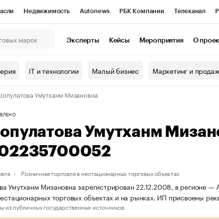
асли
Недвижимость
Autonews
РБК Компании
Телеканал
Р
К Курсы
РБК Life
Тренды
Визионеры
Национальные проекты
Эксперты
Кейсы
Мероприятия
О прое
онный клуб
Исследования
Кредитные рейтинги
Франшизы
Г
терия
IT и технологии
Малый бизнес
Маркетинг и прода
Проверка контрагентов
Политика
Экономика
Бизнес
опулатова Умутханм Мизановна
ы
ВЛЕНО
опулатова Умутханм Мизан
02235700052
овля
Розничная торговля в нестационарных торговых объектах
а Умутханм Мизановна зарегистрирован 22.12.2008, в регионе — А
нестационарных торговых объектах и на рынках. ИП присвоены р
ы из публичных государственных источников.