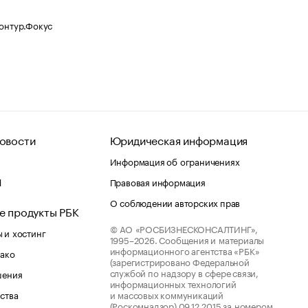
Контур.Фокус
овости
Юридическая информация
Информация об ограничениях
d
Правовая информация
О соблюдении авторских прав
е продукты РБК
© АО «РОСБИЗНЕСКОНСАЛТИНГ»,
 и хостинг
1995–2026.
Сообщения и материалы
информационного агентства «РБК»
лако
(зарегистрировано Федеральной
службой по надзору в сфере связи,
шения
информационных технологий
ства
и массовых коммуникаций
(Роскомнадзор) 09.12.2015 за номером