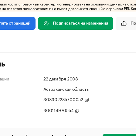
ия носит справочный характер и сгенерирована на основании данных из откр
 не является пользователем и не имеет деловых отношений с сервисом РБК Ко
Подписаться на изменения
По
лять страницей
ль
ации
22 декабря 2008
Астраханская область
308302235700052
300114970554