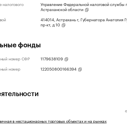
 налогового
Управление Федеральной налоговой службы 
Астраханской области
вой
414014, Астрахань г, Губернатора Анатолия 
пр-кт, д 10
ьные фонды
нный номер СФР
1179638109
нный номер
122050800166394
еятельности
ничная в нестационарных торговых объектах и на рынках