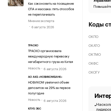
Управляйт
Как сэкономить на посещение
Повышайте
СПА и массажа: пять способов
не переплачивать
Мнение эксперта
Коды с
6 августа 2026
ОКПО
ОКАТО
ТРАСКО
ТРАСКО организовала
ОКТМО
международную перевозку
негабаритного груза из Китая
ОКФС
Новость
6 августа 2026
ОКОГУ
АО АКБ «НОВИКОМБАНК»
НОВИКОМ увеличил объем
депозитов на 29% за первое
полугодие
Интер
Новость
6 августа 2026
Насколь
лидеро
КЛУБ ЭБС