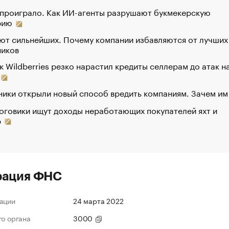
 проиграло. Как ИИ-агенты разрушают букмекерскую
рию
ют сильнейших. Почему компании избавляются от лучших
ников
к Wildberries резко нарастил кредиты селлерам до атак н
ики открыли новый способ вредить компаниям. Зачем им
оговики ищут доходы неработающих покупателей яхт и
р
рация ФНС
ации
24 марта 2022
го органа
3000