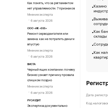
Как понять, что за регламентом
Казино
нет управляемости: 7 признаков
индуст
Мнение эксперта
Выжива
6 августа 2026
сотруд
ООО «ИК «555»
Как бан
Ремонт серводвигателя или
склады
замена: как не потратить деньги
Сотрудн
впустую
Мнение эксперта
Как нал
кварти
6 августа 2026
ВИСТА
Черный ящик компании: почему
бизнес узнает причину провала
слишком поздно
Регист
Мнение эксперта
6 августа 2026
Дата регистр
РУСАУДИТ
Код налогово
Экспертиза документально