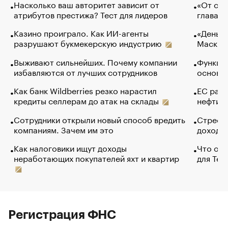
Насколько ваш авторитет зависит от
«От спо
атрибутов престижа? Тест для лидеров
глава к
Казино проиграло. Как ИИ-агенты
«Деньги
разрушают букмекерскую индустрию
Маск в 
Выживают сильнейших. Почему компании
Функции
избавляются от лучших сотрудников
основ э
Как банк Wildberries резко нарастил
ЕС раз
кредиты селлерам до атак на склады
нефти —
Сотрудники открыли новый способ вредить
Стресс 
компаниям. Зачем им это
доходов
Как налоговики ищут доходы
Что обв
неработающих покупателей яхт и квартир
для Tel
Регистрация ФНС