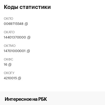
Коды статистики
ОКПО
0069715548
ОКАТО
14401370000
ОКТМО
14701000001
ОКФС
16
ОКОГУ
4210015
Интересное на РБК