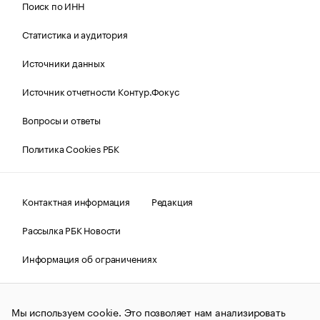
Поиск по ИНН
Статистика и аудитория
Источники данных
Источник отчетности Контур.Фокус
Вопросы и ответы
Политика Cookies РБК
Контактная информация
Редакция
Рассылка РБК Новости
Информация об ограничениях
Правовая информация
О соблюдении авторских прав
Мы используем cookie. Это позволяет нам анализировать
© АО «РОСБИЗНЕСКОНСАЛТИНГ»,
1995–2026.
Сообщения