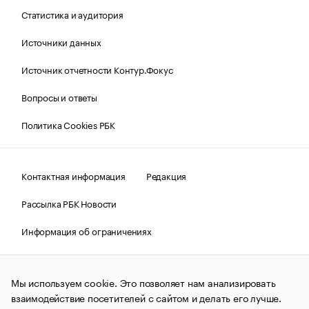
Статистика и аудитория
Источники данных
Источник отчетности Контур.Фокус
Вопросы и ответы
Политика Cookies РБК
Контактная информация
Редакция
Рассылка РБК Новости
Информация об ограничениях
Правовая информация
О соблюдении авторских прав
Мы используем cookie. Это позволяет нам анализировать
© АО «РОСБИЗНЕСКОНСАЛТИНГ»,
1995–2026.
Сообщения
и материалы информационного агентства «РБК»
взаимодействие посетителей с сайтом и делать его лучше.
(зарегистрировано Федеральной службой по надзору в сфере