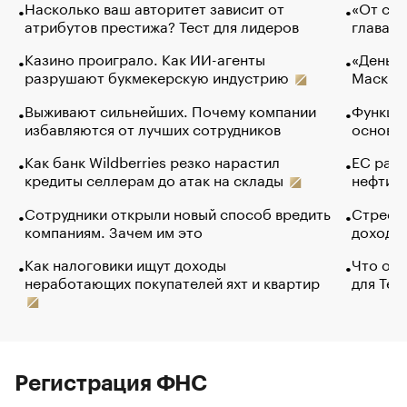
Насколько ваш авторитет зависит от
«От спо
атрибутов престижа? Тест для лидеров
глава к
Казино проиграло. Как ИИ-агенты
«Деньги
разрушают букмекерскую индустрию
Маск в 
Выживают сильнейших. Почему компании
Функции
избавляются от лучших сотрудников
основ э
Как банк Wildberries резко нарастил
ЕС раз
кредиты селлерам до атак на склады
нефти —
Сотрудники открыли новый способ вредить
Стресс 
компаниям. Зачем им это
доходов
Как налоговики ищут доходы
Что обв
неработающих покупателей яхт и квартир
для Tel
Регистрация ФНС