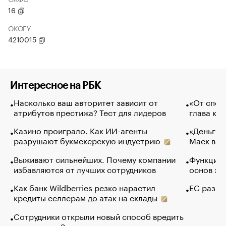
16
ОКОГУ
4210015
Интересное на РБК
Насколько ваш авторитет зависит от
«От спор
атрибутов престижа? Тест для лидеров
глава ко
Казино проиграло. Как ИИ-агенты
«Деньги б
разрушают букмекерскую индустрию
Маск в и
Выживают сильнейших. Почему компании
Функции 
избавляются от лучших сотрудников
основ эф
Как банк Wildberries резко нарастил
ЕС разр
кредиты селлерам до атак на склады
Сотрудники открыли новый способ вредить
компаниям. Зачем им это