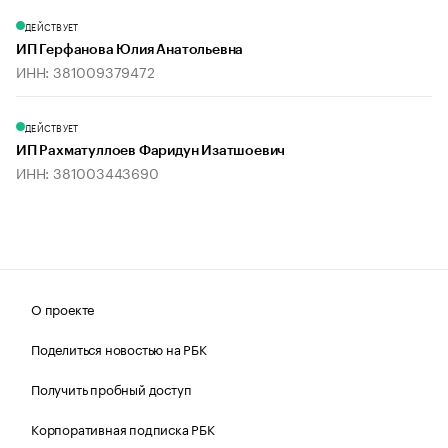
ДЕЙСТВУЕТ
ИП Герфанова Юлия Анатольевна
ИНН: 381009379472
ДЕЙСТВУЕТ
ИП Рахматуллоев Фаридун Изатшоевич
ИНН: 381003443690
О проекте
Поделиться новостью на РБК
Получить пробный доступ
Корпоративная подписка РБК