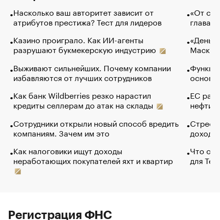
Насколько ваш авторитет зависит от
«От спо
атрибутов престижа? Тест для лидеров
глава к
Казино проиграло. Как ИИ-агенты
«Деньги
разрушают букмекерскую индустрию
Маск в 
Выживают сильнейших. Почему компании
Функции
избавляются от лучших сотрудников
основ э
Как банк Wildberries резко нарастил
ЕС раз
кредиты селлерам до атак на склады
нефти —
Сотрудники открыли новый способ вредить
Стресс 
компаниям. Зачем им это
доходов
Как налоговики ищут доходы
Что обв
неработающих покупателей яхт и квартир
для Tel
Регистрация ФНС