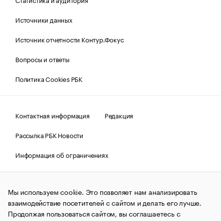
Источники данных
Источник отчетности Контур.Фокус
Вопросы и ответы
Политика Cookies РБК
Контактная информация
Редакция
Рассылка РБК Новости
Информация об ограничениях
Правовая информация
О соблюдении авторских прав
Мы используем cookie. Это позволяет нам анализировать
© АО «РОСБИЗНЕСКОНСАЛТИНГ»,
1995–2026.
Сообщения
и материалы информационного агентства «РБК»
взаимодействие посетителей с сайтом и делать его лучше.
(зарегистрировано Федеральной службой по надзору в сфере
Продолжая пользоваться сайтом, вы соглашаетесь с
связи, информационных технологий и массовых