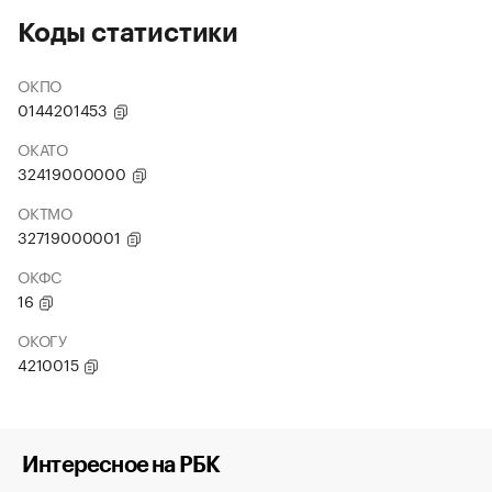
Коды статистики
ОКПО
0144201453
ОКАТО
32419000000
ОКТМО
32719000001
ОКФС
16
ОКОГУ
4210015
Интересное на РБК