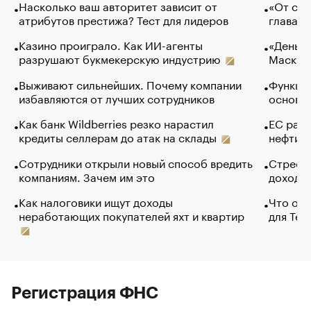
Насколько ваш авторитет зависит от
«От спо
атрибутов престижа? Тест для лидеров
глава к
Казино проиграло. Как ИИ-агенты
«Деньги
разрушают букмекерскую индустрию
Маск в 
Выживают сильнейших. Почему компании
Функции
избавляются от лучших сотрудников
основ э
Как банк Wildberries резко нарастил
ЕС раз
кредиты селлерам до атак на склады
нефти —
Сотрудники открыли новый способ вредить
Стресс 
компаниям. Зачем им это
доходов
Как налоговики ищут доходы
Что обв
неработающих покупателей яхт и квартир
для Tel
Регистрация ФНС