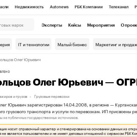
асли
Недвижимость
Autonews
РБК Компании
Телеканал
Р
К Курсы
РБК Life
Тренды
Визионеры
Национальные проекты
Эксперты
Кейсы
Мероприятия
О прое
онный клуб
Исследования
Кредитные рейтинги
Франшизы
Г
терия
IT и технологии
Малый бизнес
Маркетинг и прода
Проверка контрагентов
Политика
Экономика
Бизнес
ольцов Олег Юрьевич
ы
ВЛЕНО
ольцов Олег Юрьевич — ОГ
ажиров и грузов
Грузовые перевозки
лег Юрьевич зарегистрирован 14.04.2008, в регионе — Курганская
го грузового транспорта и услуги по перевозкам. ИП присвоены
ы из публичных государственных источников.
ия носит справочный характер и сгенерирована на основании данных из откр
 не является пользователем и не имеет деловых отношений с сервисом РБК Ко