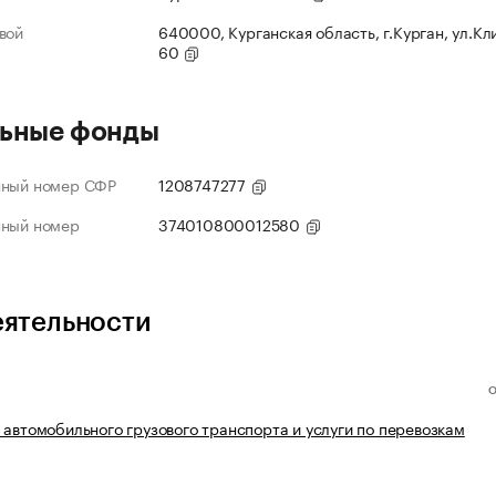
вой
640000, Курганская область, г.Курган, ул.Кл
60
ьные фонды
нный номер СФР
1208747277
нный номер
374010800012580
еятельности
 автомобильного грузового транспорта и услуги по перевозкам