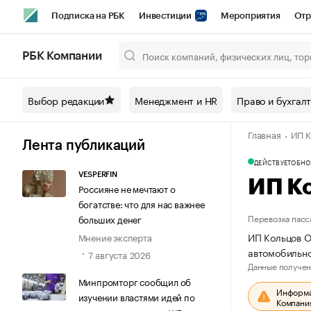
Подписка на РБК
Инвестиции
Мероприятия
Отр
Спорт
Школа управления РБК
РБК Образование
РБ
РБК Компании
Город
Стиль
Крипто
РБК Бизнес-среда
Дискусси
Выбор редакции
Менеджмент и HR
Право и бухгал
Спецпроекты СПб
Конференции СПб
Спецпроекты
Главная
ИП К
Технологии и медиа
Финансы
Рынок наличной валют
Лента публикаций
ДЕЙСТВУЕТ
ОБНО
VESPERFIN
ИП К
Россияне не мечтают о
богатстве: что для нас важнее
Перевозка пасс
больших денег
ИП Кольцов О
Мнение эксперта
автомобильно
7 августа 2026
Данные получен
Минпромторг сообщил об
Информац
изучении властями идей по
Компания