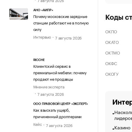
АНО «АИПР»
Почему московские зарядные
Коды с
станции работают не в полную
силу
ОКПО
Интервью
7 августа 2026
ОКАТО
ОКТМО
RICCHE
ОКФС
Клиентский сервис в
премиальной мебели: почему
ОКОГУ
продают не продавцы
Мнение эксперта
7 августа 2026
Интер
ООО ПРАВОВОЙ ЦЕНТР «ЭКСПЕРТ»
Как взыскать ущерб,
Насколь
причиненный дропперами
лидеро
Кейс
7 августа 2026
Казино