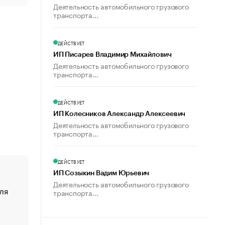
Деятельность автомобильного грузового
транспорта...
ДЕЙСТВУЕТ
ИП Писарев Владимир Михайлович
Деятельность автомобильного грузового
транспорта...
ДЕЙСТВУЕТ
ИП Колесников Александр Алексеевич
Деятельность автомобильного грузового
транспорта...
ДЕЙСТВУЕТ
ИП Созыкин Вадим Юрьевич
Деятельность автомобильного грузового
ля
«От спорта тело стареет иначе». Как живет глава ко
транспорта...
создавшей GTA
«Деньги будут не нужны»: что рассказал Маск в инт