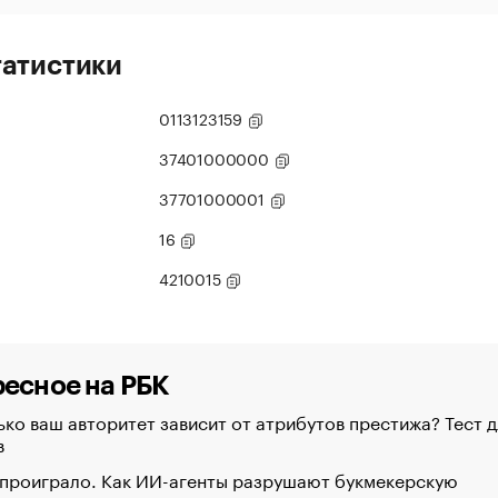
татистики
0113123159
37401000000
37701000001
16
4210015
есное на РБК
ко ваш авторитет зависит от атрибутов престижа? Тест д
в
 проиграло. Как ИИ-агенты разрушают букмекерскую