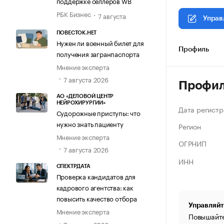
поддержке селлеров WB
РБК Бизнес
7 августа
Управ
ПОВЕСТОК.НЕТ
Нужен ли военный билет для
Профиль
получения загранпаспорта
Мнение эксперта
7 августа 2026
Профи
АО «ДЕЛОВОЙ ЦЕНТР
НЕЙРОХИРУРГИИ»
Дата регистр
Судорожные приступы: что
нужно знать пациенту
Регион
Мнение эксперта
ОГРНИП
7 августа 2026
ИНН
СПЕКТРДАТА
Проверка кандидатов для
кадрового агентства: как
повысить качество отбора
Управляйт
Мнение эксперта
Повышайте
7 августа 2026