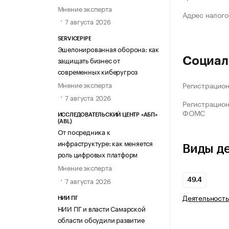
Мнение эксперта
Адрес налого
7 августа 2026
SERVICEPIPE
Эшелонированная оборона: как
защищать бизнес от
Социал
современных киберугроз
Мнение эксперта
Регистрацио
7 августа 2026
Регистрацио
ФОМС
ИССЛЕДОВАТЕЛЬСКИЙ ЦЕНТР «АБП»
(ABL)
От посредника к
инфраструктуре: как меняется
Виды д
роль цифровых платформ
Мнение эксперта
7 августа 2026
49.4
Деятельность
НИИ ПГ
НИИ ПГ и власти Самарской
области обсудили развитие