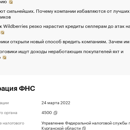
рию
ют сильнейших. Почему компании избавляются от лучших
ников
к Wildberries резко нарастил кредиты селлерам до атак н
ики открыли новый способ вредить компаниям. Зачем им
оговики ищут доходы неработающих покупателей яхт и
р
рация ФНС
ации
24 марта 2022
го органа
4500
 налогового
Управление Федеральной налоговой службы 
Курганской области