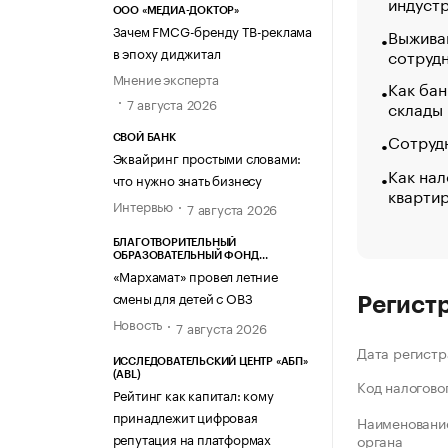
индуст
ООО «МЕДИА-ДОКТОР»
Зачем FMCG-бренду ТВ-реклама
Выжива
в эпоху диджитал
сотруд
Мнение эксперта
Как бан
7 августа 2026
склады
Сотрудн
СВОЙ БАНК
Эквайринг простыми словами:
Как нал
что нужно знать бизнесу
кварти
Интервью
7 августа 2026
БЛАГОТВОРИТЕЛЬНЫЙ
ОБРАЗОВАТЕЛЬНЫЙ ФОНД
«МАРХАМАТ»
«Мархамат» провел летние
смены для детей с ОВЗ
Регист
Новость
7 августа 2026
Дата регистр
ИССЛЕДОВАТЕЛЬСКИЙ ЦЕНТР «АБП»
(ABL)
Код налогово
Рейтинг как капитал: кому
принадлежит цифровая
Наименование
репутация на платформах
органа