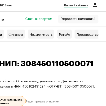
...
БК Вино
Личный кабинет
Стать экспертом
Управлять компанией
кте
азета
жи
Финансы
Недвижимость
Ретейл
Производство
РНИП: 308450110500071
 область. Основной вид деятельности: Деятельность
 реквизиты ИНН: 450102491294 и ОГРНИП: 308450110500071.
ытых источников.
Редактировать описание
мпании.