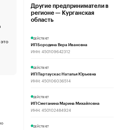
Economist
Другие предприниматели в
Функции менеджмента: пять ключевых основ эффект
регионе — Курганская
управления
область
а
ЕС разрешил конфискацию российской нефти — чем
Москва
ДЕЙСТВУЕТ
 это
Стресс обеспеченных людей: почему рост доходов 
счастья
ИП Бородина Вера Ивановна
ИНН: 450109642312
Что обвинения против Павла Дурова значат для Tele
пользователей
ДЕЙСТВУЕТ
ИП Партаускас Наталья Юрьевна
ИНН: 450106036514
ДЕЙСТВУЕТ
ИП Сметанина Марина Михайловна
ИНН: 450102484924
по
ДЕЙСТВУЕТ