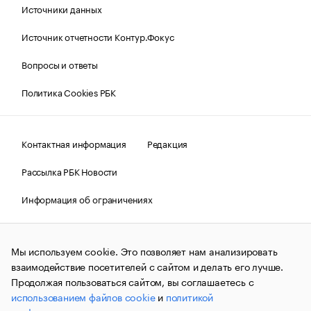
Источники данных
Источник отчетности Контур.Фокус
Вопросы и ответы
Политика Cookies РБК
Контактная информация
Редакция
Рассылка РБК Новости
Информация об ограничениях
Правовая информация
О соблюдении авторских прав
Мы используем cookie. Это позволяет нам анализировать
© АО «РОСБИЗНЕСКОНСАЛТИНГ»,
1995–2026.
Сообщения
и материалы информационного агентства «РБК»
взаимодействие посетителей с сайтом и делать его лучше.
(зарегистрировано Федеральной службой по надзору в сфере
Продолжая пользоваться сайтом, вы соглашаетесь с
связи, информационных технологий и массовых
использованием файлов cookie
и
политикой
коммуникаций (Роскомнадзор) 09.12.2015 за номером ИА
№ФС77-63848) сопровождаются пометкой «РБК». Отдельные