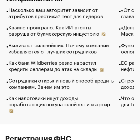
Насколько ваш авторитет зависит от
«От спо
атрибутов престижа? Тест для лидеров
глава к
Казино проиграло. Как ИИ-агенты
«Деньги
разрушают букмекерскую индустрию
Маск в 
Выживают сильнейших. Почему компании
Функции
избавляются от лучших сотрудников
основ э
Как банк Wildberries резко нарастил
ЕС раз
кредиты селлерам до атак на склады
нефти —
Сотрудники открыли новый способ вредить
Стресс 
компаниям. Зачем им это
доходов
Как налоговики ищут доходы
Что обв
неработающих покупателей яхт и квартир
для Tel
Регистрация ФНС