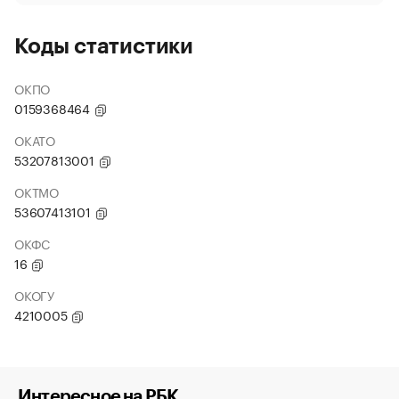
Коды статистики
ОКПО
0159368464
ОКАТО
53207813001
ОКТМО
53607413101
ОКФС
16
ОКОГУ
4210005
Интересное на РБК