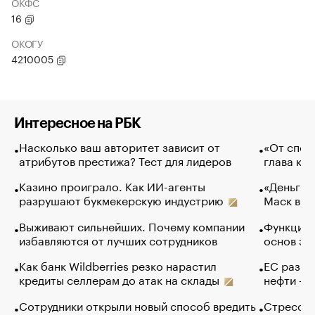
ОКФС
16
ОКОГУ
4210005
Интересное на РБК
Насколько ваш авторитет зависит от
«От спор
атрибутов престижа? Тест для лидеров
глава ко
Казино проиграло. Как ИИ-агенты
«Деньги б
разрушают букмекерскую индустрию
Маск в и
Выживают сильнейших. Почему компании
Функции 
избавляются от лучших сотрудников
основ эф
Как банк Wildberries резко нарастил
ЕС разре
кредиты селлерам до атак на склады
нефти — 
Сотрудники открыли новый способ вредить
Стресс о