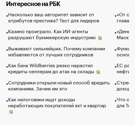
Интересное на РБК
Насколько ваш авторитет зависит от
«От спо
атрибутов престижа? Тест для лидеров
глава к
Казино проиграло. Как ИИ-агенты
«Деньги
разрушают букмекерскую индустрию
Маск в 
Выживают сильнейших. Почему компании
Функции
избавляются от лучших сотрудников
основ э
Как банк Wildberries резко нарастил
ЕС раз
кредиты селлерам до атак на склады
нефти —
Сотрудники открыли новый способ вредить
Стресс 
компаниям. Зачем им это
доходов
Как налоговики ищут доходы
Что обв
неработающих покупателей яхт и квартир
для Tel