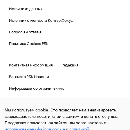
Источники данных
Источник отчетности Контур.Фокус
Вопросы и ответы
Политика Cookies РБК
Контактная информация
Редакция
Рассылка РБК Новости
Информация об ограничениях
Правовая информация
О соблюдении авторских прав
Мы используем cookie. Это позволяет нам анализировать
© АО «РОСБИЗНЕСКОНСАЛТИНГ»,
1995–2026.
Сообщения
и материалы информационного агентства «РБК»
взаимодействие посетителей с сайтом и делать его лучше.
(зарегистрировано Федеральной службой по надзору в сфере
Продолжая пользоваться сайтом, вы соглашаетесь с
связи, информационных технологий и массовых
использованием файлов cookie
и
политикой
коммуникаций (Роскомнадзор) 09.12.2015 за номером ИА