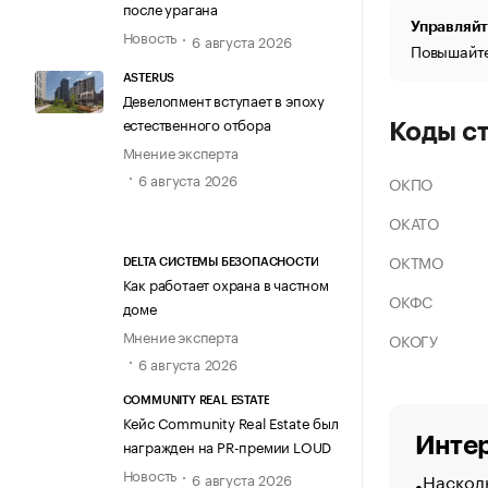
после урагана
Управляйт
Новость
6 августа 2026
Повышайте
ASTERUS
Девелопмент вступает в эпоху
естественного отбора
Коды с
Мнение эксперта
6 августа 2026
ОКПО
ОКАТО
ОКТМО
DELTA СИСТЕМЫ БЕЗОПАСНОСТИ
Как работает охрана в частном
ОКФС
доме
Мнение эксперта
ОКОГУ
6 августа 2026
COMMUNITY REAL ESTATE
Кейс Community Real Estate был
Интер
награжден на PR-премии LOUD
Новость
Насколь
6 августа 2026