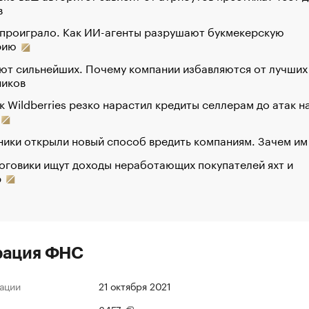
в
 проиграло. Как ИИ-агенты разрушают букмекерскую
рию
ют сильнейших. Почему компании избавляются от лучших
ников
к Wildberries резко нарастил кредиты селлерам до атак н
ики открыли новый способ вредить компаниям. Зачем им
оговики ищут доходы неработающих покупателей яхт и
р
рация ФНС
ации
21 октября 2021