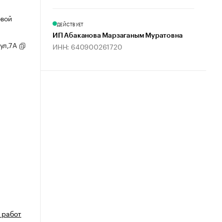
овой
ДЕЙСТВУЕТ
ИП Абаканова Марзаганым Муратовна
 ул,7А
ИНН: 640900261720
 работ