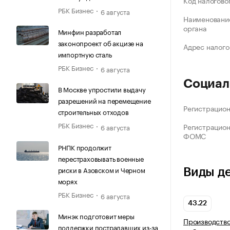
Код налогово
РБК Бизнес
6 августа
Наименование
органа
Минфин разработал
законопроект об акцизе на
Адрес налого
импортную сталь
РБК Бизнес
6 августа
Социал
В Москве упростили выдачу
разрешений на перемещение
Регистрацио
строительных отходов
РБК Бизнес
Регистрацио
6 августа
ФОМС
РНПК продолжит
перестраховывать военные
риски в Азовском и Черном
Виды д
морях
РБК Бизнес
6 августа
43.22
Минэк подготовит меры
Производство
поддержки пострадавших из-за