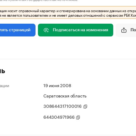
ия носит справочный характер и сгенерирована на основании данных из откр
 не является пользователем и не имеет деловых отношений с сервисом РБК Ко
Подписаться на изменения
По
лять страницей
ль
ации
19 июня 2008
Саратовская область
308644317100016
644304971966