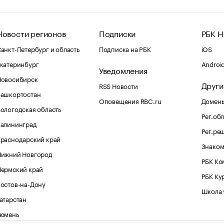
Новости регионов
Подписки
РБК Н
анкт-Петербург и область
Подписка на РБК
iOS
катеринбург
Androi
Уведомления
Новосибирск
Други
RSS Новости
Башкортостан
Оповещения RBC.ru
Домены
ологодская область
Рег.об
Калининград
Рег.ре
раснодарский край
Знаком
Нижний Новгород
РБК Ко
Пермский край
РБК Ку
остов-на-Дону
Школа 
атарстан
Тюмень