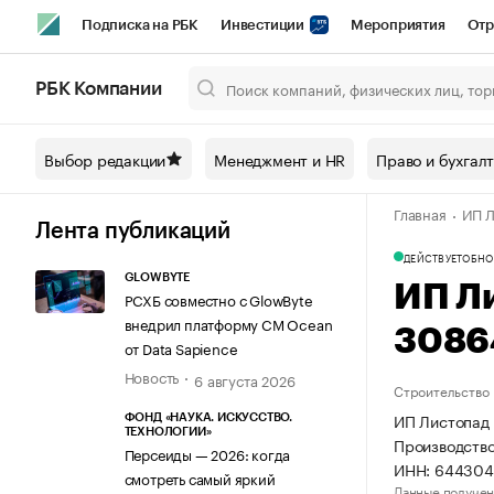
Подписка на РБК
Инвестиции
Мероприятия
Отр
Спорт
Школа управления РБК
РБК Образование
РБ
РБК Компании
Город
Стиль
Крипто
РБК Бизнес-среда
Дискусси
Выбор редакции
Менеджмент и HR
Право и бухгал
Спецпроекты СПб
Конференции СПб
Спецпроекты
Главная
ИП Л
Технологии и медиа
Финансы
Рынок наличной валют
Лента публикаций
ДЕЙСТВУЕТ
ОБНО
GLOWBYTE
ИП Л
РСХБ совместно с GlowByte
внедрил платформу CM Ocean
3086
от Data Sapience
Новость
6 августа 2026
Строительство
ИП Листопад 
ФОНД «НАУКА. ИСКУССТВО.
ТЕХНОЛОГИИ»
Производство
Персеиды — 2026: когда
ИНН: 644304
смотреть самый яркий
Данные получен