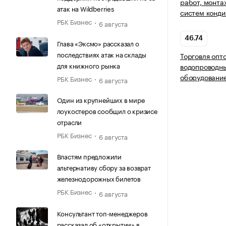
работ, монта
атак на Wildberries
систем конди
РБК Бизнес
6 августа
46.74
Глава «Эксмо» рассказал о
последствиях атак на склады
Торговля опт
для книжного рынка
водопроводн
оборудовани
РБК Бизнес
6 августа
Один из крупнейших в мире
лоукостеров сообщил о кризисе
отрасли
РБК Бизнес
6 августа
Властям предложили
альтернативу сбору за возврат
железнодорожных билетов
РБК Бизнес
6 августа
Консультант топ-менеджеров
рассказал об «открытии» в