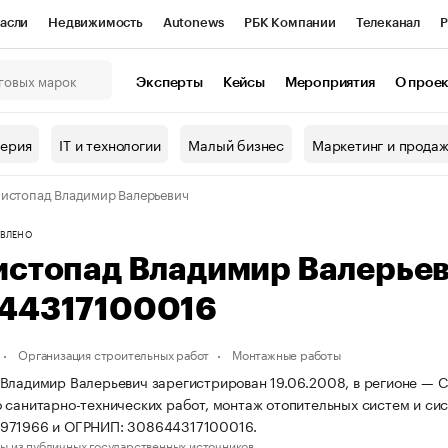
асли
Недвижимость
Autonews
РБК Компании
Телеканал
Р
К Курсы
РБК Life
Тренды
Визионеры
Национальные проекты
Эксперты
Кейсы
Мероприятия
О прое
онный клуб
Исследования
Кредитные рейтинги
Франшизы
Г
терия
IT и технологии
Малый бизнес
Маркетинг и прода
Проверка контрагентов
Политика
Экономика
Бизнес
истопад Владимир Валерьевич
ы
ВЛЕНО
истопад Владимир Валерье
44317100016
Организация строительных работ
Монтажные работы
Владимир Валерьевич зарегистрирован 19.06.2008, в регионе — Са
 санитарно-технических работ, монтаж отопительных систем и си
971966 и ОГРНИП: 308644317100016.
ы из публичных государственных источников.