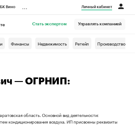
...
БК Вино
Личный кабинет
Стать экспертом
Управлять компанией
кте
азета
жи
Финансы
Недвижимость
Ретейл
Производство
вич — ОГРНИП:
ратовская область. Основной вид деятельности:
стем кондиционирования воздуха. ИП присвоены реквизиты