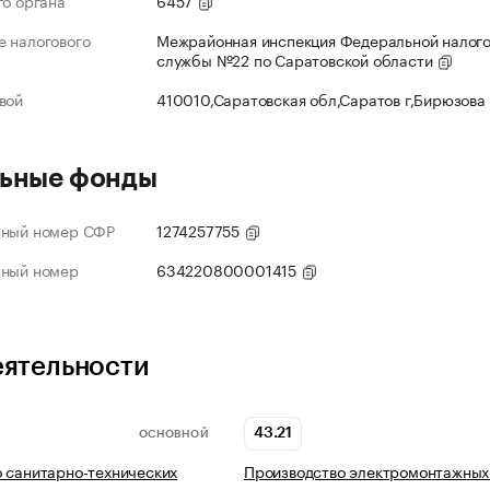
го органа
6457
 налогового
Межрайонная инспекция Федеральной налог
службы №22 по Саратовской области
вой
410010,Саратовская обл,Саратов г,Бирюзова
ьные фонды
нный номер СФР
1274257755
нный номер
634220800001415
еятельности
43.21
ОСНОВНОЙ
 санитарно-технических
Производство электромонтажных