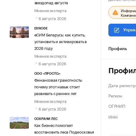
звездопад августа
Мнение эксперта
Информац
Компания
6 августа 2026
EXNODE
Управ
еСИМ Беларусь: как купить,
установить и активировать в
2026 году
Профиль
Мнение эксперта
6 августа 2026
Профи
ООО «ПРОСТО.»
Финансовая грамотность:
Дата регистр
почему этот навык стоит
развивать с ранних лет
Регион
Мнение эксперта
ОГРНИП
6 августа 2026
ИНН
СОХРАНИ ЛЕС
Как бизнес помогает
восстановить леса Подмосковья