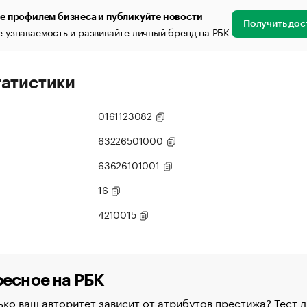
е профилем бизнеса и публикуйте новости
Получить дос
 узнаваемость и развивайте личный бренд на РБК
татистики
0161123082
63226501000
63626101001
16
4210015
есное на РБК
ко ваш авторитет зависит от атрибутов престижа? Тест д