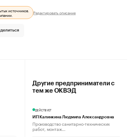
ытых источников.
Редактировать описание
мпании.
делиться
Другие предприниматели с
тем же ОКВЭД
ДЕЙСТВУЕТ
ИП Калинкина Людмила Александровна
Производство санитарно-технических
работ, монтаж...