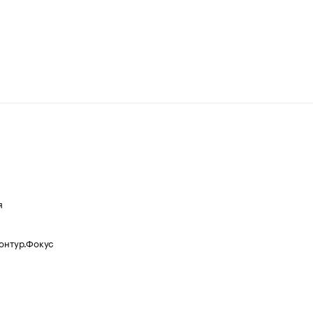
я
Контур.Фокус