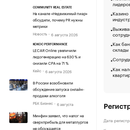
лидеро
COMMUNITY REAL ESTATE
Казино
На канале «Недвижимый пиар»
индуст
обсудили, почему PR нужны
метрики
Выжива
Новость
сотруд
6 августа 2026
Как бан
KOKOC PERFORMANCE
склады
LECAR Online увеличили
лидогенерацию на 630 % и
Сотрудн
снизили CPA на 71 %
Как нал
Кейс
6 августа 2026
кварти
В России возобновили
обсуждение запуска онлайн-
продажи алкоголя
РБК Бизнес
6 августа
Регист
Минфин заявил, что налог на
Дата регистр
сверхприбыль для металлургов
не обсуждается