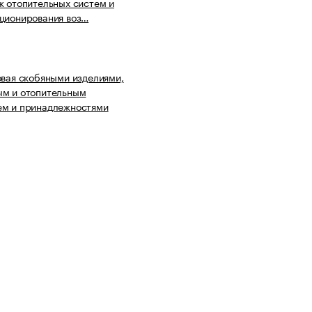
ж отопительных систем и
ционирования воз…
овая скобяными изделиями,
ым и отопительным
ем и принадлежностями