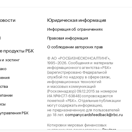
овости
Юридическая информация
Информация об ограничениях
d
Правовая информация
О соблюдении авторских прав
е продукты РБК
© АО «РОСБИЗНЕСКОНСАЛТИНГ»,
 и хостинг
1995–2026.
Сообщения и материалы
информационного агентства «РБК»
лако
(зарегистрировано Федеральной
службой по надзору в сфере связи,
шения
информационных технологий
ства
и массовых коммуникаций
(Роскомнадзор) 09.12.2015 за номером
мпании
ИА №ФС77-63848) сопровождаются
пометкой «РБК». Отдельные публикации
рсы
могут содержать информацию,
не предназначенную для пользователей
управления РБК
до 18 лет.
companycardsfeedback@rbc.ru
Котировки мировых финансовых
инструментов предоставлены
Reuters