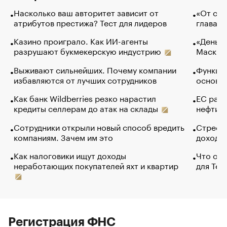
Насколько ваш авторитет зависит от
«От спо
атрибутов престижа? Тест для лидеров
глава к
Казино проиграло. Как ИИ-агенты
«Деньги
разрушают букмекерскую индустрию
Маск в 
Выживают сильнейших. Почему компании
Функции
избавляются от лучших сотрудников
основ э
Как банк Wildberries резко нарастил
ЕС раз
кредиты селлерам до атак на склады
нефти —
Сотрудники открыли новый способ вредить
Стресс 
компаниям. Зачем им это
доходов
Как налоговики ищут доходы
Что обв
неработающих покупателей яхт и квартир
для Tel
Регистрация ФНС