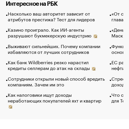
Интересное на РБК
Насколько ваш авторитет зависит от
«От спо
атрибутов престижа? Тест для лидеров
глава к
Казино проиграло. Как ИИ-агенты
«Деньги
разрушают букмекерскую индустрию
Маск в 
Выживают сильнейших. Почему компании
Функции
избавляются от лучших сотрудников
основ э
Как банк Wildberries резко нарастил
ЕС раз
кредиты селлерам до атак на склады
нефти —
Сотрудники открыли новый способ вредить
Стресс 
компаниям. Зачем им это
доходов
Как налоговики ищут доходы
Что обв
неработающих покупателей яхт и квартир
для Tel