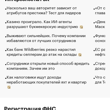
Насколько ваш авторитет зависит от
«От спо
атрибутов престижа? Тест для лидеров
глава к
Казино проиграло. Как ИИ-агенты
«Деньги
разрушают букмекерскую индустрию
Маск в 
Выживают сильнейших. Почему компании
Функции
избавляются от лучших сотрудников
основ э
Как банк Wildberries резко нарастил
ЕС раз
кредиты селлерам до атак на склады
нефти —
Сотрудники открыли новый способ вредить
Стресс 
компаниям. Зачем им это
доходов
Как налоговики ищут доходы
Что обв
неработающих покупателей яхт и квартир
для Tel
Регистрация ФНС