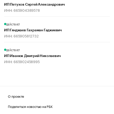
ИП Петухов Сергей Александрович
ИНН: 665904389578
ДЕЙСТВУЕТ
ИП Гянджаев Гахраман Гаджиевич
ИНН: 665905812732
ДЕЙСТВУЕТ
ИП Иванюк Дмитрий Николаевич
ИНН: 665902458995
О проекте
Поделиться новостью на РБК