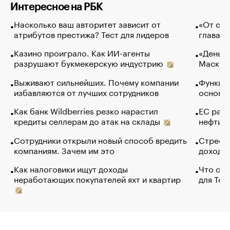
Интересное на РБК
Насколько ваш авторитет зависит от
«От спо
атрибутов престижа? Тест для лидеров
глава к
Казино проиграло. Как ИИ-агенты
«Деньги
разрушают букмекерскую индустрию
Маск в 
Выживают сильнейших. Почему компании
Функции
избавляются от лучших сотрудников
основ э
Как банк Wildberries резко нарастил
ЕС раз
кредиты селлерам до атак на склады
нефти —
Сотрудники открыли новый способ вредить
Стресс 
компаниям. Зачем им это
доходов
Как налоговики ищут доходы
Что обв
неработающих покупателей яхт и квартир
для Tel