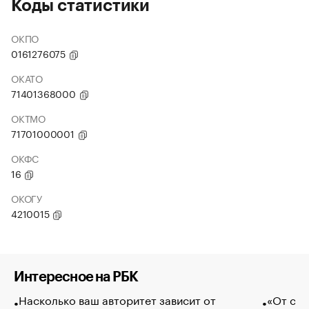
Коды статистики
ОКПО
0161276075
ОКАТО
71401368000
ОКТМО
71701000001
ОКФС
16
ОКОГУ
4210015
Интересное на РБК
Насколько ваш авторитет зависит от
«От спо