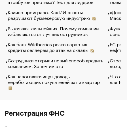
атрибутов престижа? Тест для лидеров
глава к
Казино проиграло. Как ИИ-агенты
«Деньги
разрушают букмекерскую индустрию
Маск в 
Выживают сильнейших. Почему компании
Функции
избавляются от лучших сотрудников
основ э
Как банк Wildberries резко нарастил
ЕС раз
кредиты селлерам до атак на склады
нефти —
Сотрудники открыли новый способ вредить
Стресс 
компаниям. Зачем им это
доходов
Как налоговики ищут доходы
Что обв
неработающих покупателей яхт и квартир
для Tel
Регистрация ФНС
Дата регистрации