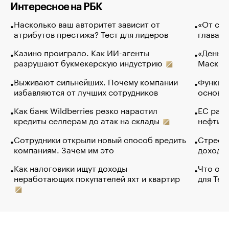
Интересное на РБК
Насколько ваш авторитет зависит от
«От спо
атрибутов престижа? Тест для лидеров
глава к
Казино проиграло. Как ИИ-агенты
«Деньги
разрушают букмекерскую индустрию
Маск в 
Выживают сильнейших. Почему компании
Функции
избавляются от лучших сотрудников
основ э
Как банк Wildberries резко нарастил
ЕС раз
кредиты селлерам до атак на склады
нефти —
Сотрудники открыли новый способ вредить
Стресс 
компаниям. Зачем им это
доходов
Как налоговики ищут доходы
Что обв
неработающих покупателей яхт и квартир
для Tel