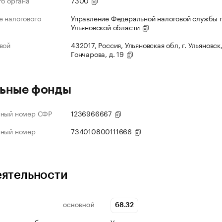
го органа
7300
 налогового
Управление Федеральной налоговой службы 
Ульяновской области
вой
432017, Россия, Ульяновская обл, г. Ульяновск,
Гончарова, д. 19
ьные фонды
нный номер СФР
1236966667
нный номер
734010800111666
еятельности
68.32
ОСНОВНОЙ