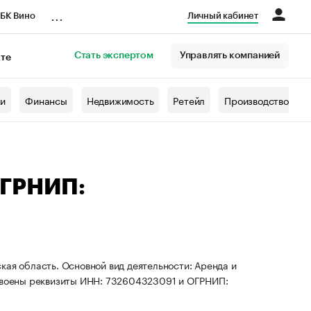
...
БК Вино
Личный кабинет
Стать экспертом
Управлять компанией
кте
азета
жи
Финансы
Недвижимость
Ретейл
Производство
ОГРНИП:
кая область. Основной вид деятельности: Аренда и
воены реквизиты ИНН: 732604323091 и ОГРНИП: