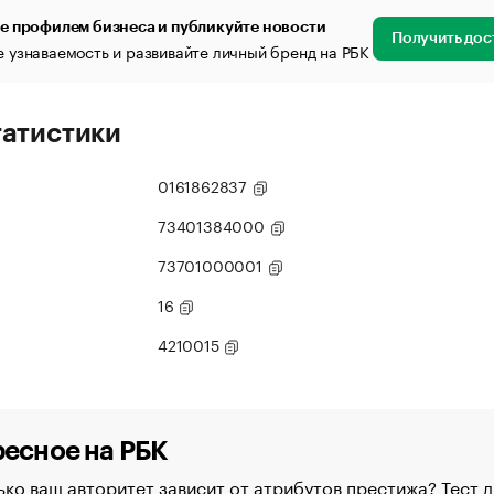
е профилем бизнеса и публикуйте новости
Получить дос
 узнаваемость и развивайте личный бренд на РБК
татистики
0161862837
73401384000
73701000001
16
4210015
есное на РБК
ко ваш авторитет зависит от атрибутов престижа? Тест д