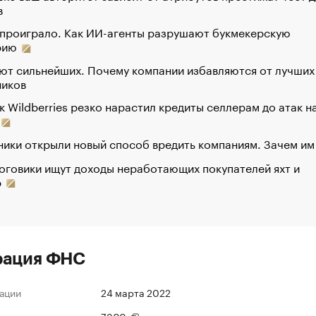
в
 проиграло. Как ИИ-агенты разрушают букмекерскую
рию
ют сильнейших. Почему компании избавляются от лучших
ников
к Wildberries резко нарастил кредиты селлерам до атак н
ики открыли новый способ вредить компаниям. Зачем им
оговики ищут доходы неработающих покупателей яхт и
р
рация ФНС
ации
24 марта 2022