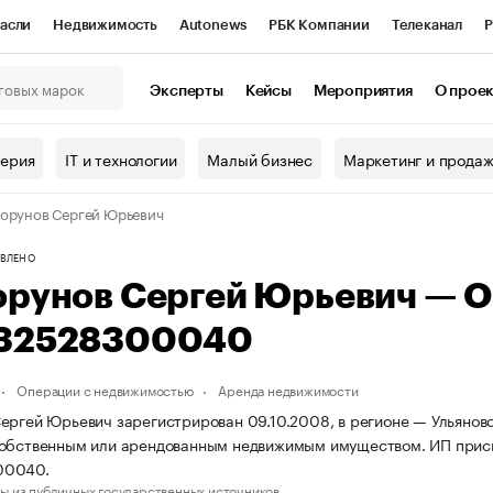
асли
Недвижимость
Autonews
РБК Компании
Телеканал
Р
К Курсы
РБК Life
Тренды
Визионеры
Национальные проекты
Эксперты
Кейсы
Мероприятия
О прое
онный клуб
Исследования
Кредитные рейтинги
Франшизы
Г
терия
IT и технологии
Малый бизнес
Маркетинг и прода
Проверка контрагентов
Политика
Экономика
Бизнес
орунов Сергей Юрьевич
ы
ВЛЕНО
орунов Сергей Юрьевич — 
32528300040
Операции с недвижимостью
Аренда недвижимости
ергей Юрьевич зарегистрирован 09.10.2008, в регионе — Ульяновс
собственным или арендованным недвижимым имуществом. ИП прис
00040.
ы из публичных государственных источников.