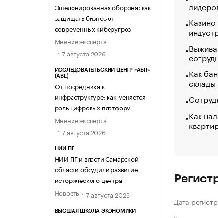
лидеро
Эшелонированная оборона: как
защищать бизнес от
Казино
современных киберугроз
индуст
Мнение эксперта
Выжива
7 августа 2026
сотруд
Как бан
ИССЛЕДОВАТЕЛЬСКИЙ ЦЕНТР «АБП»
(ABL)
склады
От посредника к
инфраструктуре: как меняется
Сотрудн
роль цифровых платформ
Как нал
Мнение эксперта
кварти
7 августа 2026
НИИ ПГ
НИИ ПГ и власти Самарской
области обсудили развитие
Регист
исторического центра
Новость
7 августа 2026
Дата регистр
ВЫСШАЯ ШКОЛА ЭКОНОМИКИ