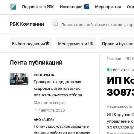
Подписка на РБК
Инвестиции
Мероприятия
Отр
Спорт
Школа управления РБК
РБК Образование
РБ
РБК Компании
Город
Стиль
Крипто
РБК Бизнес-среда
Дискусси
Выбор редакции
Менеджмент и HR
Право и бухгал
Спецпроекты СПб
Конференции СПб
Спецпроекты
Главная
ИП К
Технологии и медиа
Финансы
Рынок наличной валют
Лента публикаций
ДЕЙСТВУЕТ
ОБНО
СПЕКТРДАТА
ИП К
Проверка кандидатов для
кадрового агентства: как
3087
повысить качество отбора
Мнение эксперта
Недвижимость
7 августа 2026
ИП Корунов С
управление 
АНО «АИПР»
Почему московские зарядные
3087325283
станции работают не в полную
Данные получен