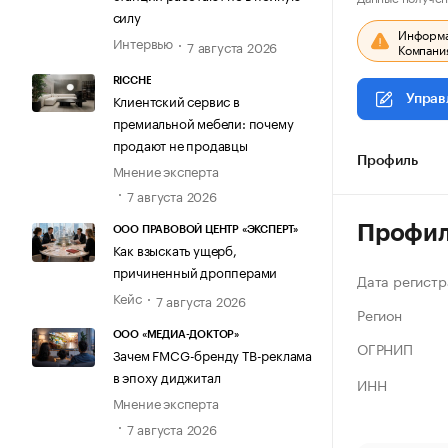
силу
Информац
Интервью
7 августа 2026
Компания
RICCHE
Клиентский сервис в
Управ
премиальной мебели: почему
продают не продавцы
Профиль
Мнение эксперта
7 августа 2026
Профи
ООО ПРАВОВОЙ ЦЕНТР «ЭКСПЕРТ»
Как взыскать ущерб,
причиненный дропперами
Дата регистр
Кейс
7 августа 2026
Регион
ООО «МЕДИА-ДОКТОР»
ОГРНИП
Зачем FMCG-бренду ТВ-реклама
в эпоху диджитал
ИНН
Мнение эксперта
7 августа 2026