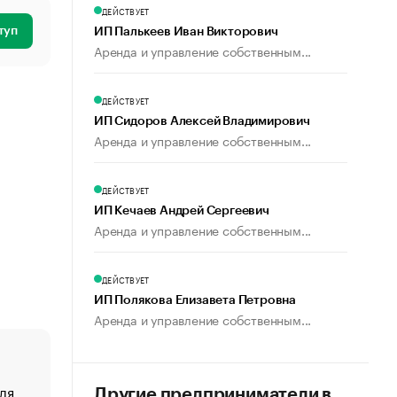
ДЕЙСТВУЕТ
туп
ИП Палькеев Иван Викторович
Аренда и управление собственным...
ДЕЙСТВУЕТ
ИП Сидоров Алексей Владимирович
Аренда и управление собственным...
ДЕЙСТВУЕТ
ИП Кечаев Андрей Сергеевич
Аренда и управление собственным...
ДЕЙСТВУЕТ
ИП Полякова Елизавета Петровна
Аренда и управление собственным...
ля
«От спорта тело стареет иначе». Как живет глава ко
Другие предприниматели в