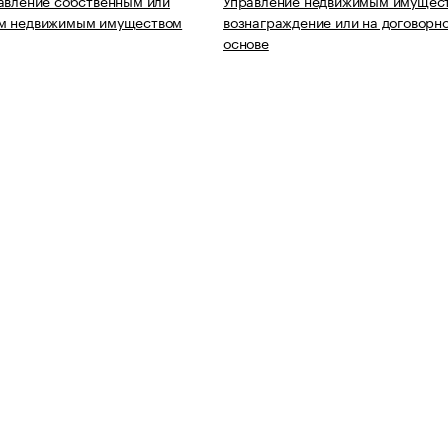
авление собственным или
Управление недвижимым имущест
м недвижимым имуществом
вознаграждение или на договорн
основе