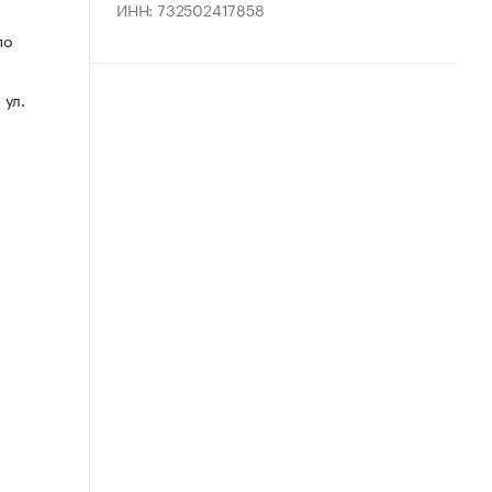
ИНН: 732502417858
по
 ул.