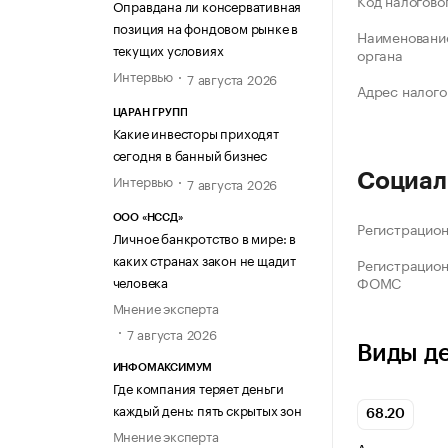
Код налогово
Оправдана ли консервативная
позиция на фондовом рынке в
Наименование
текущих условиях
органа
Интервью
7 августа 2026
Адрес налого
ЦАРАН ГРУПП
Какие инвесторы приходят
сегодня в банный бизнес
Социал
Интервью
7 августа 2026
ООО «НССД»
Регистрацио
Личное банкротство в мире: в
каких странах закон не щадит
Регистрацио
ФОМС
человека
Мнение эксперта
7 августа 2026
Виды д
ИНФОМАКСИМУМ
Где компания теряет деньги
каждый день: пять скрытых зон
68.20
Мнение эксперта