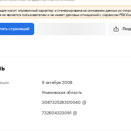
ия носит справочный характер и сгенерирована на основании данных из откр
 не является пользователем и не имеет деловых отношений с сервисом РБК Ко
Под
лять страницей
ль
ации
9 октября 2008
Ульяновская область
308732528300040
732604323091