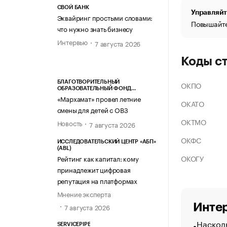
СВОЙ БАНК
Управляйт
Эквайринг простыми словами:
Повышайте
что нужно знать бизнесу
Интервью
7 августа 2026
Коды с
БЛАГОТВОРИТЕЛЬНЫЙ
ОКПО
ОБРАЗОВАТЕЛЬНЫЙ ФОНД
«МАРХАМАТ»
«Мархамат» провел летние
ОКАТО
смены для детей с ОВЗ
ОКТМО
Новость
7 августа 2026
ОКФС
ИССЛЕДОВАТЕЛЬСКИЙ ЦЕНТР «АБП»
(ABL)
ОКОГУ
Рейтинг как капитал: кому
принадлежит цифровая
репутация на платформах
Мнение эксперта
Интер
7 августа 2026
Насколь
SERVICEPIPE