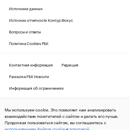
Источники данных
Источник отчетности Контур.Фокус
Вопросы и ответы
Политика Cookies РБК
Контактная информация
Редакция
Рассылка РБК Новости
Информация об ограничениях
Правовая информация
О соблюдении авторских прав
Мы используем cookie. Это позволяет нам анализировать
© АО «РОСБИЗНЕСКОНСАЛТИНГ»,
1995–2026.
Сообщения
и материалы информационного агентства «РБК»
взаимодействие посетителей с сайтом и делать его лучше.
(зарегистрировано Федеральной службой по надзору в сфере
Продолжая пользоваться сайтом, вы соглашаетесь с
связи, информационных технологий и массовых
использованием файлов cookie
и
политикой
коммуникаций (Роскомнадзор) 09.12.2015 за номером ИА