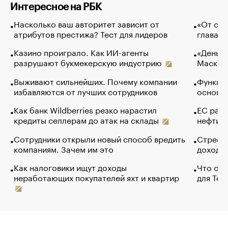
Интересное на РБК
Насколько ваш авторитет зависит от
«От спо
атрибутов престижа? Тест для лидеров
глава к
Казино проиграло. Как ИИ-агенты
«Деньги
разрушают букмекерскую индустрию
Маск в 
Выживают сильнейших. Почему компании
Функции
избавляются от лучших сотрудников
основ э
Как банк Wildberries резко нарастил
ЕС раз
кредиты селлерам до атак на склады
нефти —
Сотрудники открыли новый способ вредить
Стресс 
компаниям. Зачем им это
доходов
Как налоговики ищут доходы
Что обв
неработающих покупателей яхт и квартир
для Tel