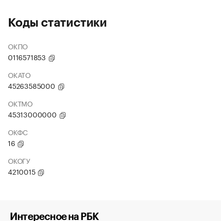
Коды статистики
ОКПО
0116571853
ОКАТО
45263585000
ОКТМО
45313000000
ОКФС
16
ОКОГУ
4210015
Интересное на РБК