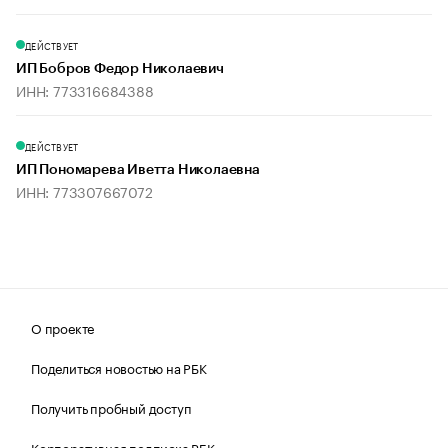
ДЕЙСТВУЕТ
ИП Бобров Федор Николаевич
ИНН: 773316684388
ДЕЙСТВУЕТ
ИП Пономарева Иветта Николаевна
ИНН: 773307667072
О проекте
Поделиться новостью на РБК
Получить пробный доступ
Корпоративная подписка РБК