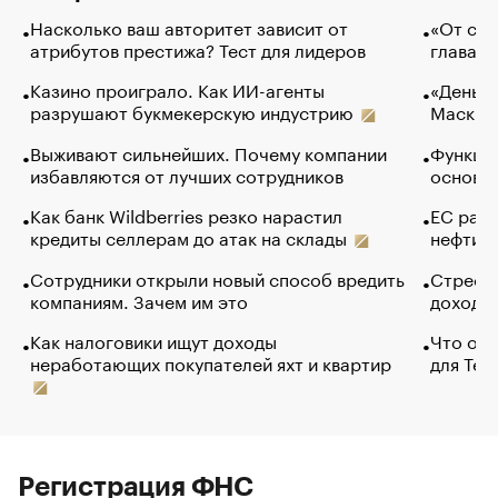
Насколько ваш авторитет зависит от
«От спо
атрибутов престижа? Тест для лидеров
глава к
Казино проиграло. Как ИИ-агенты
«Деньги
разрушают букмекерскую индустрию
Маск в 
Выживают сильнейших. Почему компании
Функции
избавляются от лучших сотрудников
основ э
Как банк Wildberries резко нарастил
ЕС раз
кредиты селлерам до атак на склады
нефти —
Сотрудники открыли новый способ вредить
Стресс 
компаниям. Зачем им это
доходов
Как налоговики ищут доходы
Что обв
неработающих покупателей яхт и квартир
для Tel
Регистрация ФНС