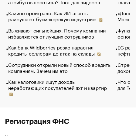
атрибутов престижа? Тест для лидеров
глава к
Казино проиграло. Как ИИ-агенты
«Деньги
разрушают букмекерскую индустрию
Маск в 
Выживают сильнейших. Почему компании
Функции
избавляются от лучших сотрудников
основ э
Как банк Wildberries резко нарастил
ЕС раз
кредиты селлерам до атак на склады
нефти —
Сотрудники открыли новый способ вредить
Стресс 
компаниям. Зачем им это
доходов
Как налоговики ищут доходы
Что обв
неработающих покупателей яхт и квартир
для Tel
Регистрация ФНС
Дата регистрации