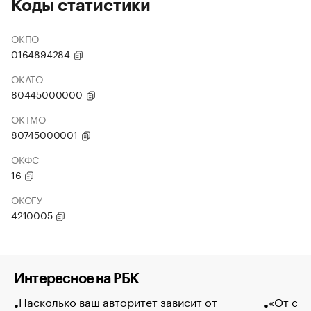
Коды статистики
ОКПО
0164894284
ОКАТО
80445000000
ОКТМО
80745000001
ОКФС
16
ОКОГУ
4210005
Интересное на РБК
Насколько ваш авторитет зависит от
«От спо