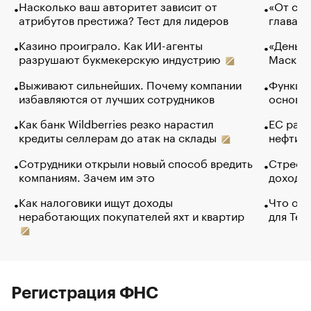
Насколько ваш авторитет зависит от
«От спо
атрибутов престижа? Тест для лидеров
глава к
Казино проиграло. Как ИИ-агенты
«Деньги
разрушают букмекерскую индустрию
Маск в 
Выживают сильнейших. Почему компании
Функции
избавляются от лучших сотрудников
основ э
Как банк Wildberries резко нарастил
ЕС раз
кредиты селлерам до атак на склады
нефти —
Сотрудники открыли новый способ вредить
Стресс 
компаниям. Зачем им это
доходов
Как налоговики ищут доходы
Что обв
неработающих покупателей яхт и квартир
для Tel
Регистрация ФНС