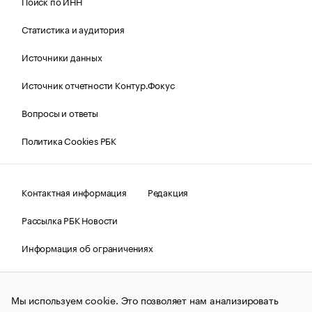
Поиск по ИНН
Статистика и аудитория
Источники данных
Источник отчетности Контур.Фокус
Вопросы и ответы
Политика Cookies РБК
Контактная информация
Редакция
Рассылка РБК Новости
Информация об ограничениях
Правовая информация
О соблюдении авторских прав
Мы используем cookie. Это позволяет нам анализировать
© АО «РОСБИЗНЕСКОНСАЛТИНГ»,
1995–2026.
Сообщения