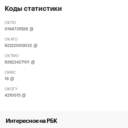
Коды статистики
ОКПО
0164735526
ОКАТО
92222000032
ОКТМО
92622427101
ОКФС
16
ОКОГУ
4210015
Интересное на РБК