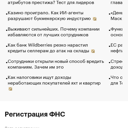
атрибутов престижа? Тест для лидеров
глава к
Казино проиграло. Как ИИ-агенты
«Деньги
разрушают букмекерскую индустрию
Маск в 
Выживают сильнейших. Почему компании
Функции
избавляются от лучших сотрудников
основ э
Как банк Wildberries резко нарастил
ЕС раз
кредиты селлерам до атак на склады
нефти —
Сотрудники открыли новый способ вредить
Стресс 
компаниям. Зачем им это
доходов
Как налоговики ищут доходы
Что обв
неработающих покупателей яхт и квартир
для Tel
Регистрация ФНС
Дата регистрации