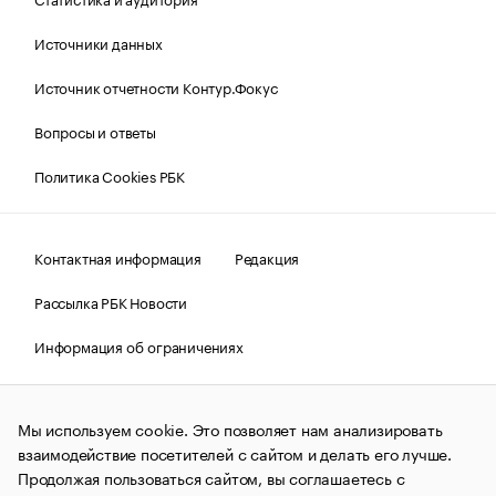
Источники данных
Источник отчетности Контур.Фокус
Вопросы и ответы
Политика Cookies РБК
Контактная информация
Редакция
Рассылка РБК Новости
Информация об ограничениях
Правовая информация
О соблюдении авторских прав
Мы используем cookie. Это позволяет нам анализировать
© АО «РОСБИЗНЕСКОНСАЛТИНГ»,
1995–2026.
Сообщения
и материалы информационного агентства «РБК»
взаимодействие посетителей с сайтом и делать его лучше.
(зарегистрировано Федеральной службой по надзору в сфере
Продолжая пользоваться сайтом, вы соглашаетесь с
связи, информационных технологий и массовых