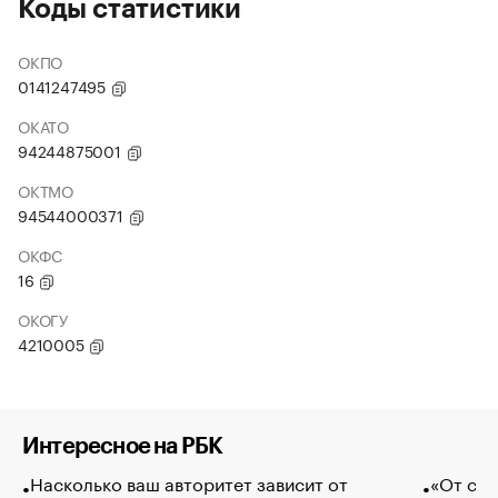
Коды статистики
ОКПО
0141247495
ОКАТО
94244875001
ОКТМО
94544000371
ОКФС
16
ОКОГУ
4210005
Интересное на РБК
Насколько ваш авторитет зависит от
«От спо