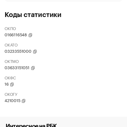
Коды статистики
ОКПО
0166116548
ОКАТО
03233551000
ОКТМО
03633151051
ОКФС
16
ОКОГУ
4210015
Интересное на РБК