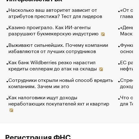
Насколько ваш авторитет зависит от
«От спо
атрибутов престижа? Тест для лидеров
глава к
Казино проиграло. Как ИИ-агенты
«Деньги
разрушают букмекерскую индустрию
Маск в 
Выживают сильнейших. Почему компании
Функции
избавляются от лучших сотрудников
основ э
Как банк Wildberries резко нарастил
ЕС раз
кредиты селлерам до атак на склады
нефти —
Сотрудники открыли новый способ вредить
Стресс 
компаниям. Зачем им это
доходов
Как налоговики ищут доходы
Что обв
неработающих покупателей яхт и квартир
для Tel
Регистрация ФНС