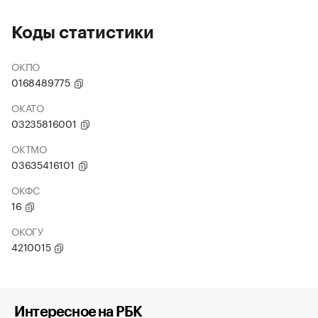
Коды статистики
ОКПО
0168489775
ОКАТО
03235816001
ОКТМО
03635416101
ОКФС
16
ОКОГУ
4210015
Интересное на РБК