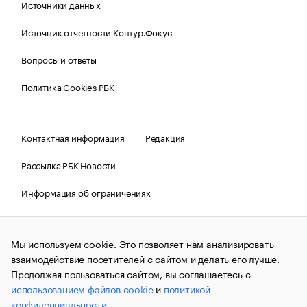
Источники данных
Источник отчетности Контур.Фокус
Вопросы и ответы
Политика Cookies РБК
Контактная информация
Редакция
Рассылка РБК Новости
Информация об ограничениях
Правовая информация
О соблюдении авторских прав
Мы используем cookie. Это позволяет нам анализировать
© АО «РОСБИЗНЕСКОНСАЛТИНГ»,
1995–2026.
Сообщения
и материалы информационного агентства «РБК»
взаимодействие посетителей с сайтом и делать его лучше.
(зарегистрировано Федеральной службой по надзору в сфере
Продолжая пользоваться сайтом, вы соглашаетесь с
связи, информационных технологий и массовых
использованием файлов cookie
и
политикой
коммуникаций (Роскомнадзор) 09.12.2015 за номером ИА
№ФС77-63848) сопровождаются пометкой «РБК». Отдельные
конфиденциальности
.