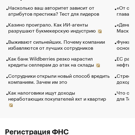
Насколько ваш авторитет зависит от
«От спо
атрибутов престижа? Тест для лидеров
глава к
Казино проиграло. Как ИИ-агенты
«Деньги
разрушают букмекерскую индустрию
Маск в 
Выживают сильнейших. Почему компании
Функции
избавляются от лучших сотрудников
основ э
Как банк Wildberries резко нарастил
ЕС раз
кредиты селлерам до атак на склады
нефти —
Сотрудники открыли новый способ вредить
Стресс 
компаниям. Зачем им это
доходов
Как налоговики ищут доходы
Что обв
неработающих покупателей яхт и квартир
для Tel
Регистрация ФНС