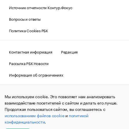
Источник отчетности Контур.Фокус
Вопросы и ответы
Политика Cookies РБК
Контактная информация
Редакция
Рассылка РБК Новости
Информация об ограничениях
Правовая информация
О соблюдении авторских прав
Мы используем cookie. Это позволяет нам анализировать
© АО «РОСБИЗНЕСКОНСАЛТИНГ»,
1995–2026.
Сообщения
и материалы информационного агентства «РБК»
взаимодействие посетителей с сайтом и делать его лучше.
(зарегистрировано Федеральной службой по надзору в сфере
Продолжая пользоваться сайтом, вы соглашаетесь с
связи, информационных технологий и массовых
использованием файлов cookie
и
политикой
коммуникаций (Роскомнадзор) 09.12.2015 за номером ИА
№ФС77-63848) сопровождаются пометкой «РБК». Отдельные
конфиденциальности
.
публикации могут содержать информацию,