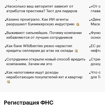
Насколько ваш авторитет зависит от
«От спо
атрибутов престижа? Тест для лидеров
глава к
Казино проиграло. Как ИИ-агенты
«Деньги
разрушают букмекерскую индустрию
Маск в 
Выживают сильнейших. Почему компании
Функции
избавляются от лучших сотрудников
основ э
Как банк Wildberries резко нарастил
ЕС раз
кредиты селлерам до атак на склады
нефти —
Сотрудники открыли новый способ вредить
Стресс 
компаниям. Зачем им это
доходов
Как налоговики ищут доходы
Что обв
неработающих покупателей яхт и квартир
для Tel
Регистрация ФНС