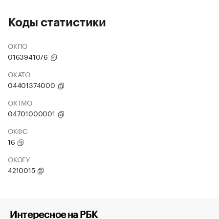
Коды статистики
ОКПО
0163941076
ОКАТО
04401374000
ОКТМО
04701000001
ОКФС
16
ОКОГУ
4210015
Интересное на РБК