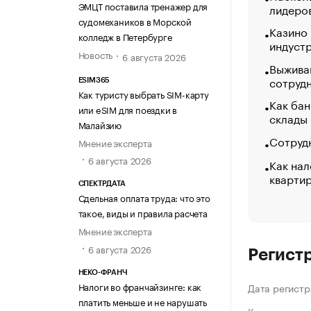
ЭМЦТ поставила тренажер для
лидеро
судомехаников в Морской
Казино
колледж в Петербурге
индуст
Новость
6 августа 2026
Выжива
сотруд
ESIM365
Как туристу выбрать SIM-карту
Как бан
или eSIM для поездки в
склады
Малайзию
Сотрудн
Мнение эксперта
6 августа 2026
Как нал
кварти
СПЕКТРДАТА
Сдельная оплата труда: что это
такое, виды и правила расчета
Мнение эксперта
6 августа 2026
Регист
НЕКО-ФРАНЧ
Налоги во франчайзинге: как
Дата регистр
платить меньше и не нарушать