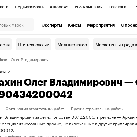
асли
Недвижимость
Autonews
РБК Компании
Телеканал
Р
К Курсы
РБК Life
Тренды
Визионеры
Национальные проекты
Эксперты
Кейсы
Мероприятия
О прое
онный клуб
Исследования
Кредитные рейтинги
Франшизы
Г
терия
IT и технологии
Малый бизнес
Маркетинг и прода
Проверка контрагентов
Политика
Экономика
Бизнес
ахин Олег Владимирович
ы
ВЛЕНО
ахин Олег Владимирович —
90434200042
Организация строительных работ
Прочие строительные работы
г Владимирович зарегистрирован 08.12.2009, в регионе — Арханге
 специализированные прочие, не включенные в другие группиров
00042.
ы из публичных государственных источников.