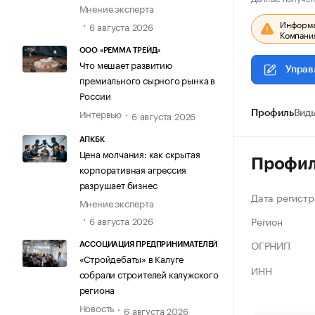
Мнение эксперта
Информац
6 августа 2026
Компания
ООО «РЕММА ТРЕЙД»
Что мешает развитию
Управ
премиального сырного рынка в
России
Интервью
Профиль
Виды
6 августа 2026
АПКБК
Цена молчания: как скрытая
Профи
корпоративная агрессия
разрушает бизнес
Дата регистр
Мнение эксперта
Регион
6 августа 2026
ОГРНИП
АССОЦИАЦИЯ ПРЕДПРИНИМАТЕЛЕЙ
«Стройдебаты» в Калуге
ИНН
собрали строителей калужского
региона
Новость
6 августа 2026