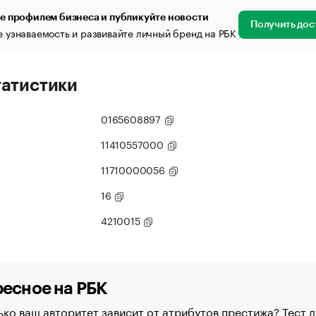
е профилем бизнеса и публикуйте новости
Получить дос
 узнаваемость и развивайте личный бренд на РБК
татистики
0165608897
11410557000
11710000056
16
4210015
есное на РБК
ко ваш авторитет зависит от атрибутов престижа? Тест д