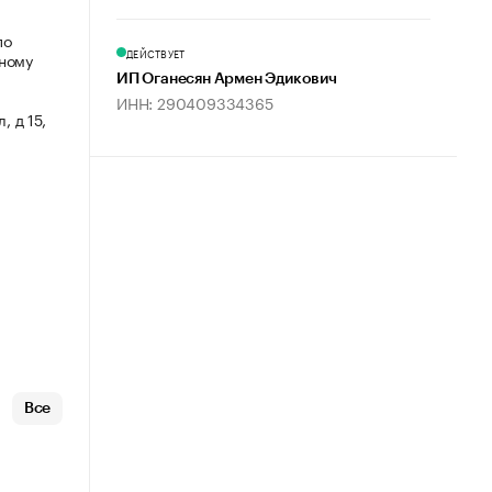
по
ДЕЙСТВУЕТ
мному
ИП Оганесян Армен Эдикович
ИНН: 290409334365
, д 15,
Все