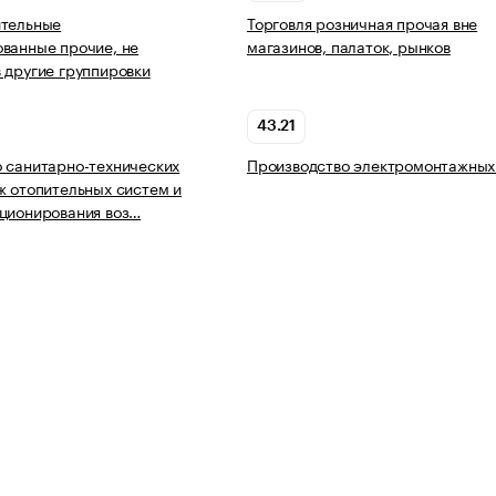
ительные
Торговля розничная прочая вне
ванные прочие, не
магазинов, палаток, рынков
 другие группировки
43.21
 санитарно-технических
Производство электромонтажных
ж отопительных систем и
ционирования воз…