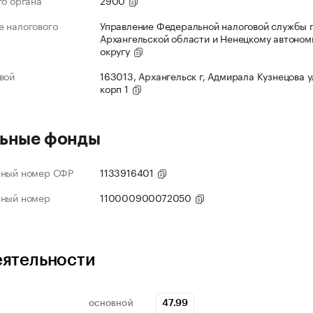
го органа
2900
 налогового
Управление Федеральной налоговой службы 
Архангельской области и Ненецкому автоно
округу
вой
163013, Архангельск г, Адмирала Кузнецова ул
корп 1
ьные фонды
нный номер СФР
1133916401
нный номер
110000900072050
еятельности
47.99
ОСНОВНОЙ