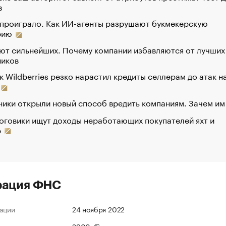
в
 проиграло. Как ИИ-агенты разрушают букмекерскую
рию
ют сильнейших. Почему компании избавляются от лучших
ников
к Wildberries резко нарастил кредиты селлерам до атак н
ики открыли новый способ вредить компаниям. Зачем им
оговики ищут доходы неработающих покупателей яхт и
р
рация ФНС
ации
24 ноября 2022