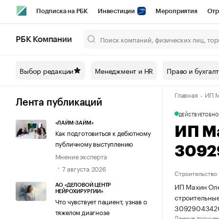
Подписка на РБК
Инвестиции
Мероприятия
Отр
Спорт
Школа управления РБК
РБК Образование
РБ
РБК Компании
Город
Стиль
Крипто
РБК Бизнес-среда
Дискусси
Выбор редакции
Менеджмент и HR
Право и бухгал
Спецпроекты СПб
Конференции СПб
Спецпроекты
Главная
ИП М
Технологии и медиа
Финансы
Рынок наличной валют
Лента публикаций
ДЕЙСТВУЕТ
ОБНО
«ЛАЙМ-ЗАЙМ»
ИП М
Как подготовиться к дебютному
публичному выступлению
3092
Мнение эксперта
7 августа 2026
Строительство
ИП Махин Оле
АО «ДЕЛОВОЙ ЦЕНТР
НЕЙРОХИРУРГИИ»
строительные
Что чувствует пациент, узнав о
3092904342
тяжелом диагнозе
Данные получен