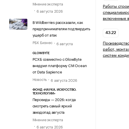
Мнение эксперта
Работы стро
6 августа 2026
специализиро
включенные в
В Wildberries рассказали, как
предпринимателям подтвердить
43.22
ущерб от атак
РБК Бизнес
Производство
6 августа
работ, монта
GLOWBYTE
систем конди
РСХБ совместно с GlowByte
внедрил платформу CM Ocean
от Data Sapience
Новость
6 августа 2026
ФОНД «НАУКА. ИСКУССТВО.
ТЕХНОЛОГИИ»
Персеиды — 2026: когда
смотреть самый яркий
звездопад августа
Мнение эксперта
6 августа 2026