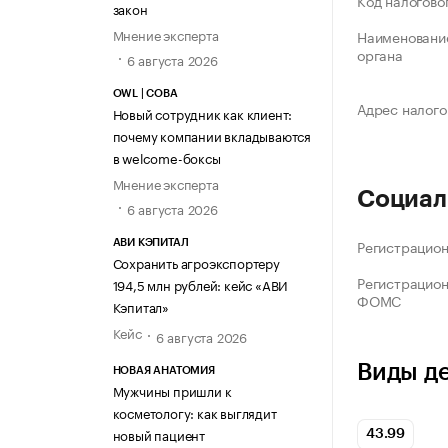
Код налогово
закон
Мнение эксперта
Наименование
органа
6 августа 2026
OWL | СОВА
Адрес налого
Новый сотрудник как клиент:
почему компании вкладываются
в welcome-боксы
Мнение эксперта
Социал
6 августа 2026
Регистрацио
АВИ КЭПИТАЛ
Сохранить агроэкспортеру
Регистрацио
194,5 млн рублей: кейс «АВИ
ФОМС
Кэпитал»
Кейс
6 августа 2026
Виды д
НОВАЯ АНАТОМИЯ
Мужчины пришли к
косметологу: как выглядит
новый пациент
43.99