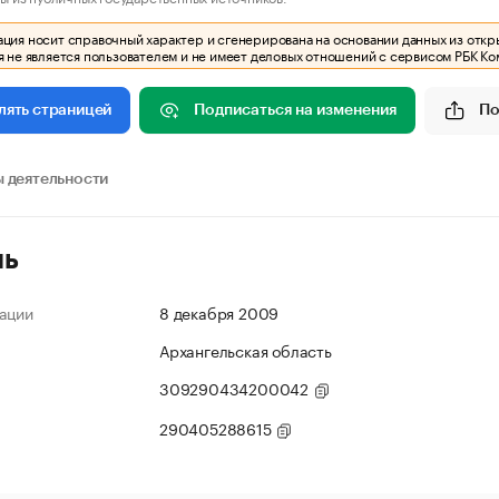
ия носит справочный характер и сгенерирована на основании данных из откр
 не является пользователем и не имеет деловых отношений с сервисом РБК Ко
Подписаться на изменения
По
лять страницей
 деятельности
ль
ации
8 декабря 2009
Архангельская область
309290434200042
290405288615