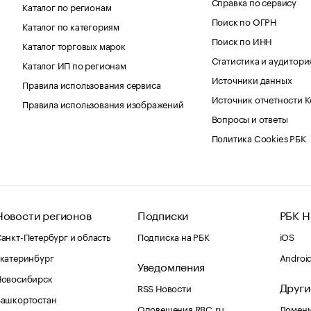
Справка по сервису
Каталог по регионам
Поиск по ОГРН
Каталог по категориям
Поиск по ИНН
Каталог торговых марок
Статистика и аудитори
Каталог ИП по регионам
Источники данных
Правила использования сервиса
Источник отчетности 
Правила использования изображений
Вопросы и ответы
Политика Cookies РБК
Новости регионов
Подписки
РБК Н
анкт-Петербург и область
Подписка на РБК
iOS
катеринбург
Androi
Уведомления
Новосибирск
Други
RSS Новости
Башкортостан
Оповещения RBC.ru
Домены