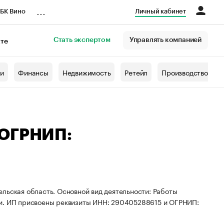
...
БК Вино
Личный кабинет
Стать экспертом
Управлять компанией
кте
азета
жи
Финансы
Недвижимость
Ретейл
Производство
 ОГРНИП:
льская область. Основной вид деятельности: Работы
ки. ИП присвоены реквизиты ИНН: 290405288615 и ОГРНИП: