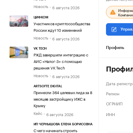
Новость
6 августа 2026
Информац
Компания
ЦИФКОМ
Участников криптосообщества
России ждут 10 изменений
Управ
Новость
6 августа 2026
Профиль
VK TECH
РЖД завершили интеграцию с
АИС «Налог-3» с помощью
решения VK Tech
Профи
Новость
6 августа 2026
Дата регистр
ARTSOFTE DIGITAL
Принесли 364 целевых лида за 8
Регион
месяцев застройщику ИЖС в
ОГРНИП
Крыму
Кейс
ИНН
6 августа 2026
ИП ЧЕРНЫШОВА ЕЛЕНА БОРИСОВНА
С чего начинать строить