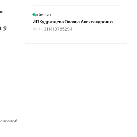
по
ДЕЙСТВУЕТ
ИП Кудрявцева Оксана Александровна
1
ИНН: 311418785294
ОСНОВНОЙ