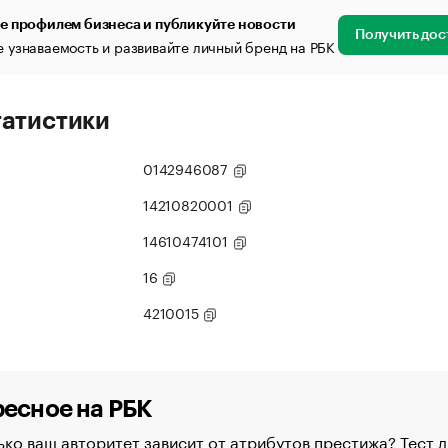
е профилем бизнеса и публикуйте новости
Получить дос
 узнаваемость и развивайте личный бренд на РБК
татистики
0142946087
14210820001
14610474101
16
4210015
есное на РБК
ко ваш авторитет зависит от атрибутов престижа? Тест д