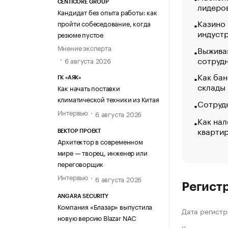
CENTICORE GROUP
лидеро
Кандидат без опыта работы: как
Казино
пройти собеседование, когда
индуст
резюме пустое
Мнение эксперта
Выжива
сотруд
6 августа 2026
Как бан
ГК «АЯК»
склады
Как начать поставки
климатической техники из Китая
Сотрудн
Интервью
6 августа 2026
Как нал
кварти
ВЕКТОР ПРОЕКТ
Архитектор в современном
мире — творец, инженер или
переговорщик
Интервью
6 августа 2026
Регист
ANGARA SECURITY
Компания «Блазар» выпустила
Дата регистр
новую версию Blazar NAC