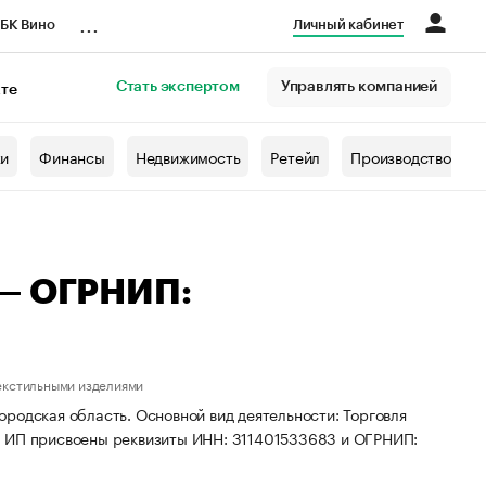
...
БК Вино
Личный кабинет
Стать экспертом
Управлять компанией
кте
азета
жи
Финансы
Недвижимость
Ретейл
Производство
 — ОГРНИП:
текстильными изделиями
родская область. Основной вид деятельности: Торговля
. ИП присвоены реквизиты ИНН: 311401533683 и ОГРНИП: