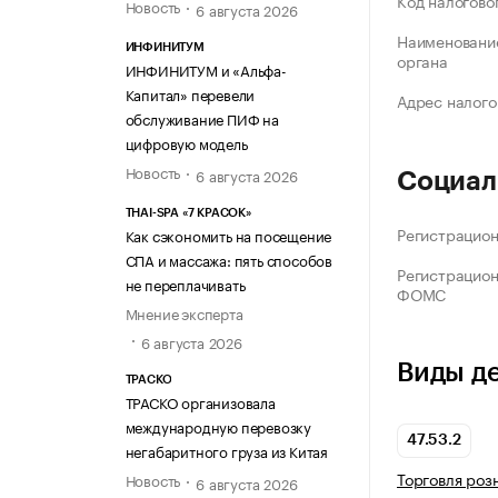
Код налогово
Новость
6 августа 2026
Наименование
ИНФИНИТУМ
органа
ИНФИНИТУМ и «Альфа-
Капитал» перевели
Адрес налого
обслуживание ПИФ на
цифровую модель
Новость
6 августа 2026
Социал
THAI-SPA «7 КРАСОК»
Регистрацио
Как сэкономить на посещение
СПА и массажа: пять способов
Регистрацио
не переплачивать
ФОМС
Мнение эксперта
6 августа 2026
Виды д
ТРАСКО
ТРАСКО организовала
международную перевозку
47.53.2
негабаритного груза из Китая
Торговля роз
Новость
6 августа 2026