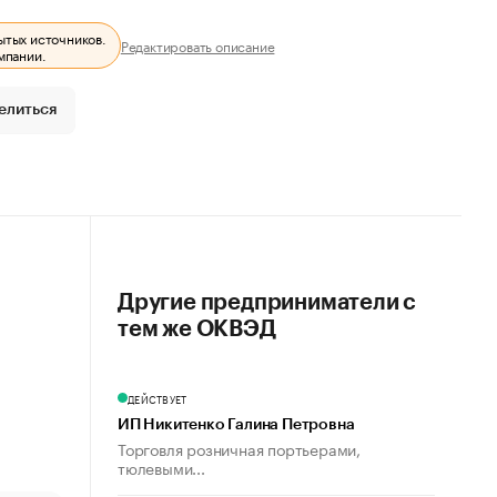
ытых источников.
Редактировать описание
мпании.
елиться
Другие предприниматели с
тем же ОКВЭД
ДЕЙСТВУЕТ
ИП Никитенко Галина Петровна
Торговля розничная портьерами,
тюлевыми...