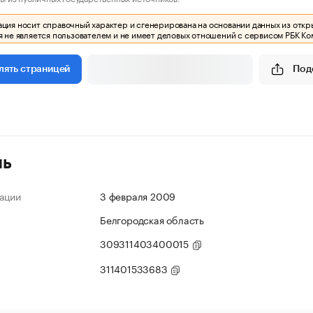
ия носит справочный характер и сгенерирована на основании данных из откр
 не является пользователем и не имеет деловых отношений с сервисом РБК Ко
Под
лять страницей
ль
ации
3 февраля 2009
Белгородская область
309311403400015
311401533683