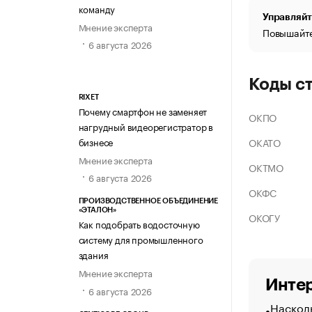
команду
Управляйт
Мнение эксперта
Повышайте
6 августа 2026
Коды с
RIXET
Почему смартфон не заменяет
ОКПО
нагрудный видеорегистратор в
ОКАТО
бизнесе
Мнение эксперта
ОКТМО
6 августа 2026
ОКФС
ПРОИЗВОДСТВЕННОЕ ОБЪЕДИНЕНИЕ
«ЭТАЛОН»
ОКОГУ
Как подобрать водосточную
систему для промышленного
здания
Мнение эксперта
Интер
6 августа 2026
Насколь