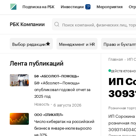
Подписка на РБК
Инвестиции
Мероприятия
Отр
Спорт
Школа управления РБК
РБК Образование
РБ
РБК Компании
Город
Стиль
Крипто
РБК Бизнес-среда
Дискусси
Выбор редакции
Менеджмент и HR
Право и бухгал
Спецпроекты СПб
Конференции СПб
Спецпроекты
Главная
ИП С
Технологии и медиа
Финансы
Рынок наличной валют
Лента публикаций
ДЕЙСТВУЕТ
ОБНО
БФ «АБСОЛЮТ—ПОМОЩЬ»
ИП С
БФ «Абсолют—Помощь»
опубликовал годовой отчет за
3093
2025 год
Новость
6 августа 2026
Розничная торг
ИП Сорокина 
ООО «СПИКАТЕЛ»
Число кибератак на российский
розничная по
бизнес в январе-июле выросло
30931140340
на 32%
Данные получен