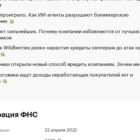
в
 проиграло. Как ИИ-агенты разрушают букмекерскую
рию
ют сильнейших. Почему компании избавляются от лучших
ников
к Wildberries резко нарастил кредиты селлерам до атак н
ики открыли новый способ вредить компаниям. Зачем им
оговики ищут доходы неработающих покупателей яхт и
р
рация ФНС
ации
22 апреля 2022