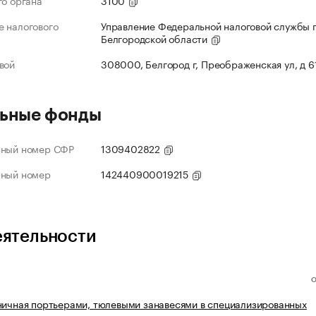
го органа
3100
 налогового
Управление Федеральной налоговой службы 
Белгородской области
вой
308000, Белгород г, Преображенская ул, д 6
ьные фонды
нный номер СФР
1309402822
нный номер
142440900019215
еятельности
ничная портьерами, тюлевыми занавесями в специализированных