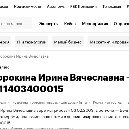
асли
Недвижимость
Autonews
РБК Компании
Телеканал
Р
К Курсы
РБК Life
Тренды
Визионеры
Национальные проекты
Эксперты
Кейсы
Мероприятия
О прое
онный клуб
Исследования
Кредитные рейтинги
Франшизы
Г
терия
IT и технологии
Малый бизнес
Маркетинг и прода
Проверка контрагентов
Политика
Экономика
Бизнес
орокина Ирина Вячеславна
ы
ВЛЕНО
орокина Ирина Вячеславна
11403400015
овля
Розничная торговля товарами для дома и быта
Розничная торговля 
Ирина Вячеславна зарегистрирован 03.02.2009, в регионе — Белго
ртьерами, тюлевыми занавесями в специализированных магазинах
0015.
ы из публичных государственных источников.