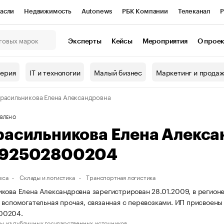
асли
Недвижимость
Autonews
РБК Компании
Телеканал
Р
К Курсы
РБК Life
Тренды
Визионеры
Национальные проекты
Эксперты
Кейсы
Мероприятия
О прое
онный клуб
Исследования
Кредитные рейтинги
Франшизы
Г
терия
IT и технологии
Малый бизнес
Маркетинг и прода
Проверка контрагентов
Политика
Экономика
Бизнес
расильникова Елена Александровна
ы
ВЛЕНО
расильникова Елена Алекс
92502800204
еса
Склады и логистика
Транспортная логистика
кова Елена Александровна зарегистрирован 28.01.2009, в регионе
 вспомогательная прочая, связанная с перевозками. ИП присвое
00204.
ы из публичных государственных источников.