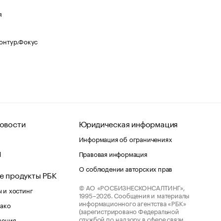
я
Контур.Фокус
овости
Юридическая информация
Информация об ограничениях
d
Правовая информация
О соблюдении авторских прав
е продукты РБК
© АО «РОСБИЗНЕСКОНСАЛТИНГ»,
 и хостинг
1995–2026.
Сообщения и материалы
информационного агентства «РБК»
лако
(зарегистрировано Федеральной
службой по надзору в сфере связи,
шения