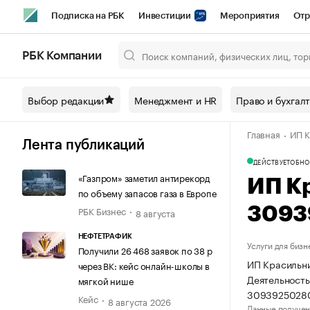
Подписка на РБК
Инвестиции
Мероприятия
Отр
Спорт
Школа управления РБК
РБК Образование
РБ
РБК Компании
Город
Стиль
Крипто
РБК Бизнес-среда
Дискусси
Выбор редакции
Менеджмент и HR
Право и бухгал
Спецпроекты СПб
Конференции СПб
Спецпроекты
Главная
ИП К
Технологии и медиа
Финансы
Рынок наличной валют
Лента публикаций
ДЕЙСТВУЕТ
ОБНО
«Газпром» заметил антирекорд
ИП К
по объему запасов газа в Европе
РБК Бизнес
3093
8 августа
НЕФТЕТРАФИК
Услуги для бизн
Получили 26 468 заявок по 38 р
ИП Красильни
через ВК: кейс онлайн-школы в
Деятельность
мягкой нише
3093925028
Кейс
8 августа 2026
Данные получен