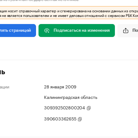
ия носит справочный характер и сгенерирована на основании данных из откр
 не является пользователем и не имеет деловых отношений с сервисом РБК Ко
Подписаться на изменения
По
лять страницей
ль
ации
28 января 2009
Калининградская область
309392502800204
390603362655