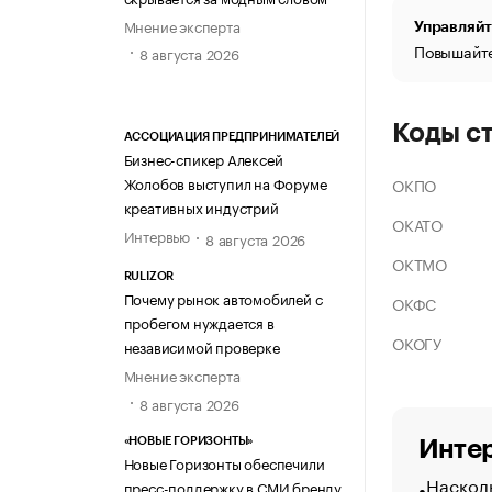
Мнение эксперта
Управляйт
Повышайте
8 августа 2026
Коды с
АССОЦИАЦИЯ ПРЕДПРИНИМАТЕЛЕЙ
Бизнес-спикер Алексей
Жолобов выступил на Форуме
ОКПО
креативных индустрий
ОКАТО
Интервью
8 августа 2026
ОКТМО
RULIZOR
Почему рынок автомобилей с
ОКФС
пробегом нуждается в
ОКОГУ
независимой проверке
Мнение эксперта
8 августа 2026
«НОВЫЕ ГОРИЗОНТЫ»
Интер
Новые Горизонты обеспечили
Насколь
пресс-поддержку в СМИ бренду