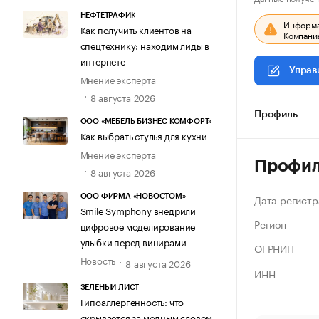
НЕФТЕТРАФИК
Информац
Как получить клиентов на
Компания
спецтехнику: находим лиды в
интернете
Управ
Мнение эксперта
8 августа 2026
Профиль
ООО «МЕБЕЛЬ БИЗНЕС КОМФОРТ»
Как выбрать стулья для кухни
Мнение эксперта
Профи
8 августа 2026
Дата регистр
ООО ФИРМА «НОВОСТОМ»
Smile Symphony внедрили
Регион
цифровое моделирование
улыбки перед винирами
ОГРНИП
Новость
8 августа 2026
ИНН
ЗЕЛЁНЫЙ ЛИСТ
Гипоаллергенность: что
скрывается за модным словом