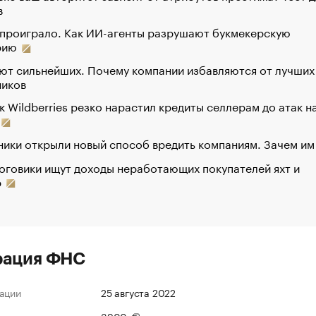
в
 проиграло. Как ИИ-агенты разрушают букмекерскую
рию
ют сильнейших. Почему компании избавляются от лучших
ников
к Wildberries резко нарастил кредиты селлерам до атак н
ики открыли новый способ вредить компаниям. Зачем им
оговики ищут доходы неработающих покупателей яхт и
р
рация ФНС
ации
25 августа 2022