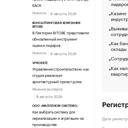
лидеро
БАСК
Казино
Новость
8 августа 2026
индуст
КОНСАЛТИНГОВАЯ КОМПАНИЯ
Выжива
BITOBE
В Лектории BITOBE представили
сотруд
обновленный инструмент
Как бан
оценки лидеров
склады
Новость
8 августа 2026
Сотрудн
VPROEKTE
Как нал
Управление строительством: как
кварти
студия реализует
архитектурный проект дома
Мнение эксперта
8 августа 2026
Регист
ООО «МАЛЛЕНОМ СИСТЕМС»
Как выбрать систему для
сериализации и агрегации на
Дата регистр
производстве