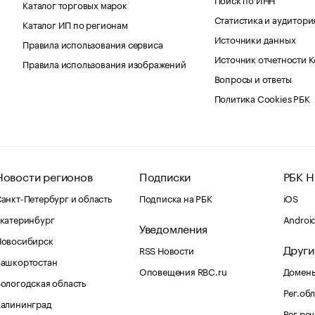
Каталог торговых марок
Статистика и аудитори
Каталог ИП по регионам
Источники данных
Правила использования сервиса
Источник отчетности 
Правила использования изображений
Вопросы и ответы
Политика Cookies РБК
Новости регионов
Подписки
РБК Н
анкт-Петербург и область
Подписка на РБК
iOS
катеринбург
Androi
Уведомления
Новосибирск
Други
RSS Новости
Башкортостан
Оповещения RBC.ru
Домены
ологодская область
Рег.об
Калининград
Рег.ре