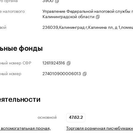
го органа
3900
 налогового
Управление Федеральной налоговой службы 
Калининградской области
вой
236039,Калининград г,Калинина пл, д 1,поме
ьные фонды
нный номер СФР
1261924516
нный номер
274010900006013
еятельности
47.62.2
ОСНОВНОЙ
 вспомогательная прочая,
Торговля розничная писчебумаж