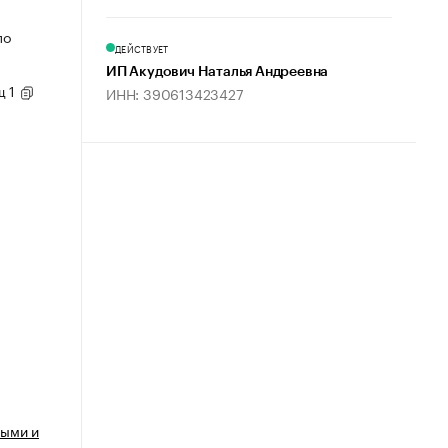
по
ДЕЙСТВУЕТ
ИП Акудович Наталья Андреевна
щ 1
ИНН: 390613423427
ными и