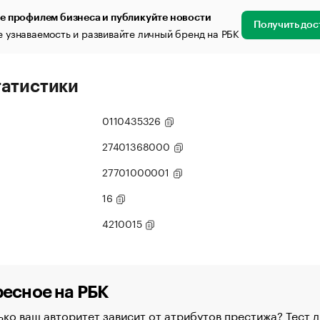
е профилем бизнеса и публикуйте новости
Получить дос
 узнаваемость и развивайте личный бренд на РБК
татистики
0110435326
27401368000
27701000001
16
4210015
есное на РБК
ко ваш авторитет зависит от атрибутов престижа? Тест д