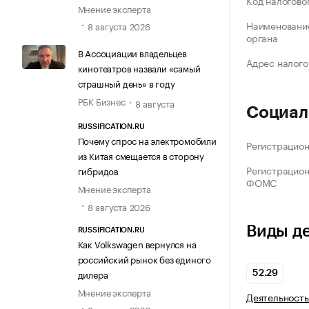
Код налогово
Мнение эксперта
Наименование
8 августа 2026
органа
В Ассоциации владельцев
Адрес налого
кинотеатров назвали «самый
страшный день» в году
РБК Бизнес
8 августа
Социал
RUSSIFICATION.RU
Почему спрос на электромобили
Регистрацио
из Китая смещается в сторону
Регистрацио
гибридов
ФОМС
Мнение эксперта
8 августа 2026
Виды д
RUSSIFICATION.RU
Как Volkswagen вернулся на
российский рынок без единого
дилера
52.29
Мнение эксперта
Деятельность