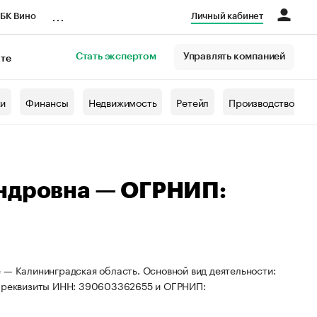
...
БК Вино
Личный кабинет
Стать экспертом
Управлять компанией
кте
азета
жи
Финансы
Недвижимость
Ретейл
Производство
андровна — ОГРНИП:
 — Калининградская область. Основной вид деятельности:
ны реквизиты ИНН: 390603362655 и ОГРНИП: