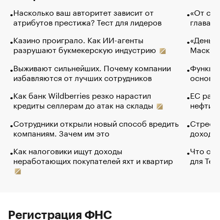
Насколько ваш авторитет зависит от
«От спо
атрибутов престижа? Тест для лидеров
глава к
Казино проиграло. Как ИИ-агенты
«Деньги
разрушают букмекерскую индустрию
Маск в 
Выживают сильнейших. Почему компании
Функции
избавляются от лучших сотрудников
основ э
Как банк Wildberries резко нарастил
ЕС раз
кредиты селлерам до атак на склады
нефти —
Сотрудники открыли новый способ вредить
Стресс 
компаниям. Зачем им это
доходов
Как налоговики ищут доходы
Что обв
неработающих покупателей яхт и квартир
для Tel
Регистрация ФНС