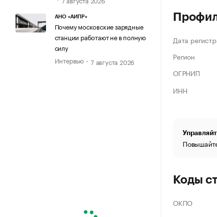
Профи
АНО «АИПР»
Почему московские зарядные
станции работают не в полную
Дата регистр
силу
Регион
Интервью
7 августа 2026
ОГРНИП
ИНН
Управляйт
Повышайте
Коды с
ОКПО