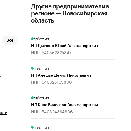
Другие предприниматели в
регионе — Новосибирская
область
ДЕЙСТВУЕТ
Все
ИП Дьячков Юрий Александрович
ИНН: 540362825347
ДЕЙСТВУЕТ
х
ИП Алёшин Денис Николаевич
ИНН: 540325103880
ДЕЙСТВУЕТ
ИП Книс Вячеслав Александрович
ИНН: 540324384606
асти
ДЕЙСТВУЕТ