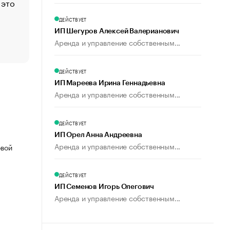
 это
Стресс обеспеченных людей: почему рост доходов 
счастья
ДЕЙСТВУЕТ
Что обвинения против Павла Дурова значат для Tele
ИП Шегуров Алексей Валерианович
пользователей
Аренда и управление собственным...
ДЕЙСТВУЕТ
ИП Мареева Ирина Геннадьевна
Аренда и управление собственным...
ДЕЙСТВУЕТ
ИП Орел Анна Андреевна
Аренда и управление собственным...
овой
ДЕЙСТВУЕТ
ИП Семенов Игорь Олегович
Аренда и управление собственным...