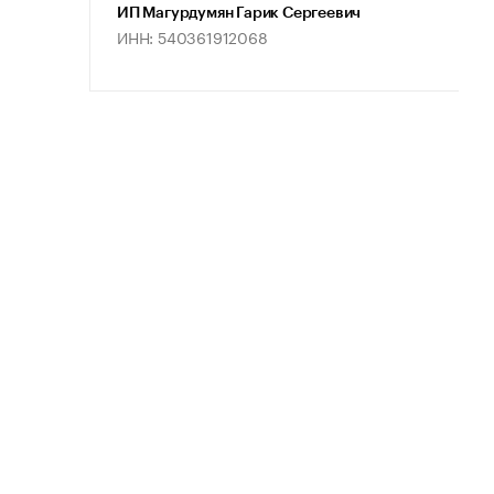
ИП Магурдумян Гарик Сергеевич
ИНН: 540361912068