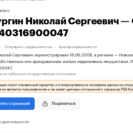
ВЛЕНО
ургин Николай Сергеевич —
40316900047
Операции с недвижимостью
Аренда недвижимости
колай Сергеевич зарегистрирован 18.06.2009, в регионе — Новоси
собственным или арендованным жилым недвижимым имуществом. И
00047.
ы из публичных государственных источников.
ия носит справочный характер и сгенерирована на основании данных из откр
 не является пользователем и не имеет деловых отношений с сервисом РБК Ко
Поделиться
лять страницей
 деятельности