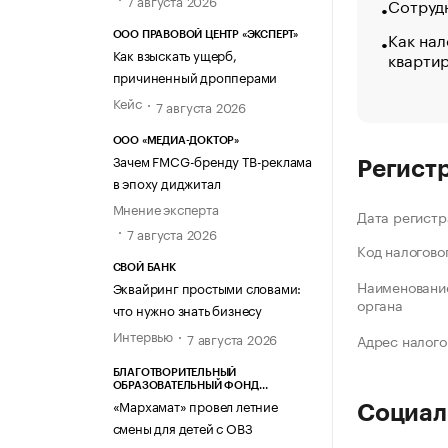
7 августа 2026
Сотрудн
Как нал
ООО ПРАВОВОЙ ЦЕНТР «ЭКСПЕРТ»
Как взыскать ущерб,
кварти
причиненный дропперами
Кейс
7 августа 2026
ООО «МЕДИА-ДОКТОР»
Зачем FMCG-бренду ТВ-реклама
Регист
в эпоху диджитал
Мнение эксперта
Дата регистр
7 августа 2026
Код налогово
СВОЙ БАНК
Наименование
Эквайринг простыми словами:
органа
что нужно знать бизнесу
Интервью
7 августа 2026
Адрес налого
БЛАГОТВОРИТЕЛЬНЫЙ
ОБРАЗОВАТЕЛЬНЫЙ ФОНД
«МАРХАМАТ»
«Мархамат» провел летние
Социал
смены для детей с ОВЗ