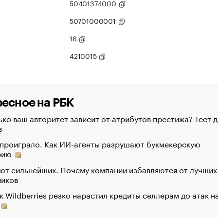
50401374000
50701000001
16
4210015
есное на РБК
ко ваш авторитет зависит от атрибутов престижа? Тест д
в
 проиграло. Как ИИ-агенты разрушают букмекерскую
рию
ют сильнейших. Почему компании избавляются от лучших
ников
к Wildberries резко нарастил кредиты селлерам до атак н