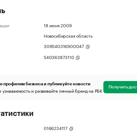
ль
ации
18 июня 2009
Новосибирская область
309540316900047
540363873110
е профилем бизнеса и публикуйте новости
Получить дос
 узнаваемость и развивайте личный бренд на РБК
татистики
0166234117