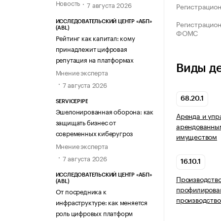
Новость
7 августа 2026
Регистрацио
Регистрацио
ИССЛЕДОВАТЕЛЬСКИЙ ЦЕНТР «АБП»
(ABL)
ФОМС
Рейтинг как капитал: кому
принадлежит цифровая
репутация на платформах
Виды д
Мнение эксперта
7 августа 2026
68.20.1
SERVICEPIPE
Эшелонированная оборона: как
Аренда и упр
защищать бизнес от
арендованны
современных киберугроз
имуществом
Мнение эксперта
7 августа 2026
16.10.1
ИССЛЕДОВАТЕЛЬСКИЙ ЦЕНТР «АБП»
Производство
(ABL)
профилирован
От посредника к
производств
инфраструктуре: как меняется
роль цифровых платформ