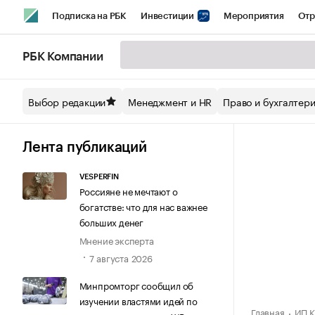
Подписка на РБК
Инвестиции
Мероприятия
Отр
Спорт
Школа управления РБК
РБК Образование
РБ
РБК Компании
Стиль
Крипто
РБК Бизнес-среда
Дискуссионный кл
Выбор редакции
Менеджмент и HR
Право и бухгалтер
Спецпроекты СПб
Конференции СПб
Спецпроекты
Технологии и медиа
Финансы
Рынок наличной валют
Лента публикаций
VESPERFIN
Россияне не мечтают о
богатстве: что для нас важнее
больших денег
Мнение эксперта
7 августа 2026
Минпромторг сообщил об
изучении властями идей по
Главная
ИП К