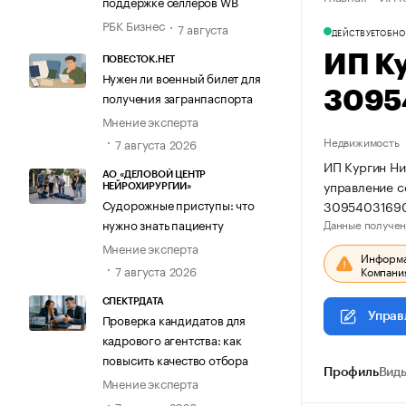
поддержке селлеров WB
РБК Бизнес
7 августа
ДЕЙСТВУЕТ
ОБНО
ИП К
ПОВЕСТОК.НЕТ
Нужен ли военный билет для
3095
получения загранпаспорта
Мнение эксперта
Недвижимость
7 августа 2026
ИП Кургин Ни
АО «ДЕЛОВОЙ ЦЕНТР
управление 
НЕЙРОХИРУРГИИ»
Судорожные приступы: что
3095403169
Данные получен
нужно знать пациенту
Мнение эксперта
Информац
7 августа 2026
Компания
СПЕКТРДАТА
Управ
Проверка кандидатов для
кадрового агентства: как
повысить качество отбора
Профиль
Виды
Мнение эксперта
7 августа 2026