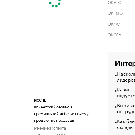
ОКАТО
ОКТМО
ОКФС
ОКОГУ
Интер
Насколь
лидеро
Казино
индуст
RICCHE
Выжива
Клиентский сервис в
сотруд
премиальной мебели: почему
Как бан
продают не продавцы
склады
Мнение эксперта