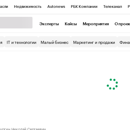
асли
Недвижимость
Autonews
РБК Компании
Телеканал
Р
К Курсы
РБК Life
Тренды
Визионеры
Национальные проекты
Эксперты
Кейсы
Мероприятия
О прое
уб
Исследования
Кредитные рейтинги
Франшизы
Газета
ия
IT и технологии
Малый бизнес
Маркетинг и продажи
Фина
Проверка контрагентов
Политика
Экономика
Бизнес
ы
ургин Николай Сергеевич