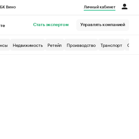
БК Вино
Личный кабинет
Город
Стать экспертом
Управлять компанией
кте
нсы
Недвижимость
Ретейл
Производство
Транспорт
Образ