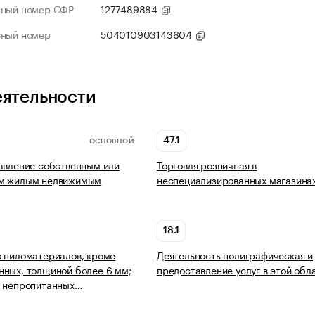
нный номер СФР
1277489884
нный номер
504010903143604
еятельности
47.1
ОСНОВНОЙ
авление собственным или
Торговля розничная в
м жилым недвижимым
неспециализированных магазина
18.1
 пиломатериалов, кроме
Деятельность полиграфическая и
ных, толщиной более 6 мм;
предоставление услуг в этой обл
о непропитанных…