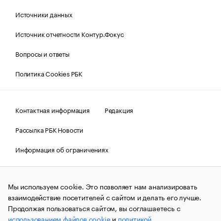
Источники данных
Источник отчетности Контур.Фокус
Вопросы и ответы
Политика Cookies РБК
Контактная информация
Редакция
Рассылка РБК Новости
Информация об ограничениях
Правовая информация
О соблюдении авторских прав
Мы используем cookie. Это позволяет нам анализировать
© АО «РОСБИЗНЕСКОНСАЛТИНГ»,
1995–2026.
Сообщения
и материалы информационного агентства «РБК»
взаимодействие посетителей с сайтом и делать его лучше.
(зарегистрировано Федеральной службой по надзору в сфере
Продолжая пользоваться сайтом, вы соглашаетесь с
связи, информационных технологий и массовых
использованием файлов cookie
и
политикой
коммуникаций (Роскомнадзор) 09.12.2015 за номером ИА