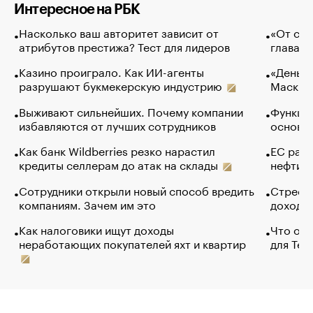
Интересное на РБК
Насколько ваш авторитет зависит от
«От спо
атрибутов престижа? Тест для лидеров
глава к
Казино проиграло. Как ИИ-агенты
«Деньги
разрушают букмекерскую индустрию
Маск в 
Выживают сильнейших. Почему компании
Функции
избавляются от лучших сотрудников
основ э
Как банк Wildberries резко нарастил
ЕС раз
кредиты селлерам до атак на склады
нефти —
Сотрудники открыли новый способ вредить
Стресс 
компаниям. Зачем им это
доходов
Как налоговики ищут доходы
Что обв
неработающих покупателей яхт и квартир
для Tel