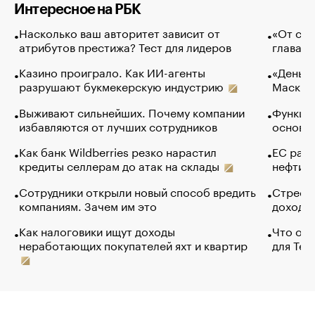
Интересное на РБК
Насколько ваш авторитет зависит от
«От спо
атрибутов престижа? Тест для лидеров
глава к
Казино проиграло. Как ИИ-агенты
«Деньги
разрушают букмекерскую индустрию
Маск в 
Выживают сильнейших. Почему компании
Функции
избавляются от лучших сотрудников
основ э
Как банк Wildberries резко нарастил
ЕС раз
кредиты селлерам до атак на склады
нефти —
Сотрудники открыли новый способ вредить
Стресс 
компаниям. Зачем им это
доходов
Как налоговики ищут доходы
Что обв
неработающих покупателей яхт и квартир
для Tel