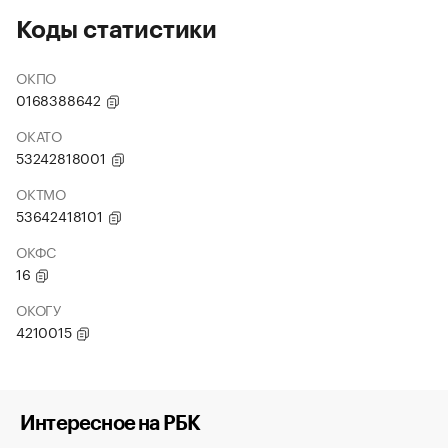
Коды статистики
ОКПО
0168388642
ОКАТО
53242818001
ОКТМО
53642418101
ОКФС
16
ОКОГУ
4210015
Интересное на РБК