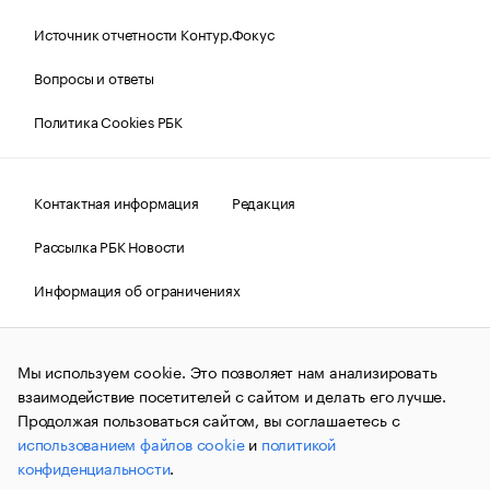
Источник отчетности Контур.Фокус
Вопросы и ответы
Политика Cookies РБК
Контактная информация
Редакция
Рассылка РБК Новости
Информация об ограничениях
Правовая информация
О соблюдении авторских прав
Мы используем cookie. Это позволяет нам анализировать
© АО «РОСБИЗНЕСКОНСАЛТИНГ»,
1995–2026.
Сообщения
и материалы информационного агентства «РБК»
взаимодействие посетителей с сайтом и делать его лучше.
(зарегистрировано Федеральной службой по надзору в сфере
Продолжая пользоваться сайтом, вы соглашаетесь с
связи, информационных технологий и массовых
использованием файлов cookie
и
политикой
коммуникаций (Роскомнадзор) 09.12.2015 за номером ИА
№ФС77-63848) сопровождаются пометкой «РБК». Отдельные
конфиденциальности
.
публикации могут содержать информацию,