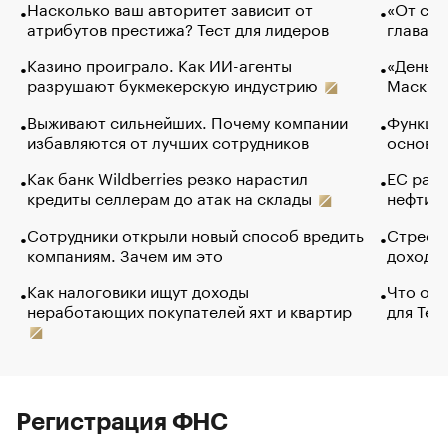
Насколько ваш авторитет зависит от
«От спо
атрибутов престижа? Тест для лидеров
глава к
Казино проиграло. Как ИИ-агенты
«Деньги
разрушают букмекерскую индустрию
Маск в 
Выживают сильнейших. Почему компании
Функции
избавляются от лучших сотрудников
основ э
Как банк Wildberries резко нарастил
ЕС раз
кредиты селлерам до атак на склады
нефти —
Сотрудники открыли новый способ вредить
Стресс 
компаниям. Зачем им это
доходов
Как налоговики ищут доходы
Что обв
неработающих покупателей яхт и квартир
для Tel
Регистрация ФНС