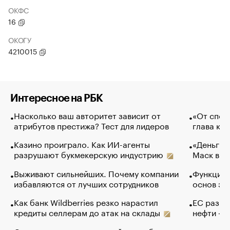
ОКФС
16
ОКОГУ
4210015
Интересное на РБК
Насколько ваш авторитет зависит от
«От спор
атрибутов престижа? Тест для лидеров
глава ко
Казино проиграло. Как ИИ-агенты
«Деньги б
разрушают букмекерскую индустрию
Маск в и
Выживают сильнейших. Почему компании
Функции 
избавляются от лучших сотрудников
основ эф
Как банк Wildberries резко нарастил
ЕС разре
кредиты селлерам до атак на склады
нефти —