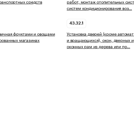
ранспортных средств
работ, монтаж отопительных сис
систем кондиционирования воз…
43.32.1
ничная фруктами и овощами
Установка дверей (кроме автома
рованных магазинах
и вращающихся), окон, дверных и
оконных рам из дерева или пр…