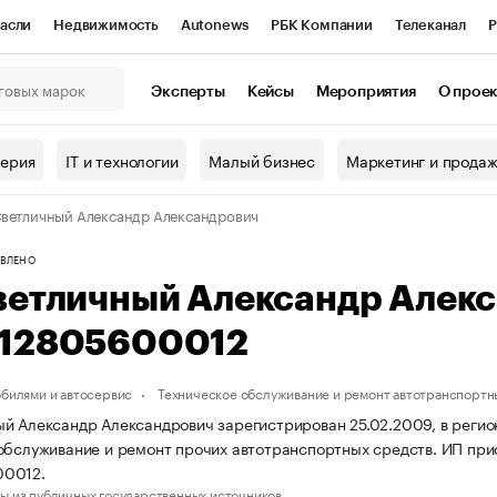
асли
Недвижимость
Autonews
РБК Компании
Телеканал
Р
К Курсы
РБК Life
Тренды
Визионеры
Национальные проекты
Эксперты
Кейсы
Мероприятия
О прое
онный клуб
Исследования
Кредитные рейтинги
Франшизы
Г
терия
IT и технологии
Малый бизнес
Маркетинг и прода
Проверка контрагентов
Политика
Экономика
Бизнес
ветличный Александр Александрович
ы
ВЛЕНО
ветличный Александр Алек
12805600012
обилями и автосервис
Техническое обслуживание и ремонт автотранспортн
й Александр Александрович зарегистрирован 25.02.2009, в регион
обслуживание и ремонт прочих автотранспортных средств. ИП пр
0012.
ы из публичных государственных источников.