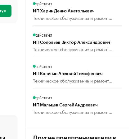
ДЕЙСТВУЕТ
туп
ИП Харин Денис Анатольевич
Техническое обслуживание и ремонт...
ДЕЙСТВУЕТ
ИП Соловьев Виктор Александрович
Техническое обслуживание и ремонт...
ДЕЙСТВУЕТ
ИП Калинин Алексей Тимофеевич
Техническое обслуживание и ремонт...
ДЕЙСТВУЕТ
ИП Мальцев Сергей Андреевич
Техническое обслуживание и ремонт...
ля
«От спорта тело стареет иначе». Как живет глава ко
Другие предприниматели в