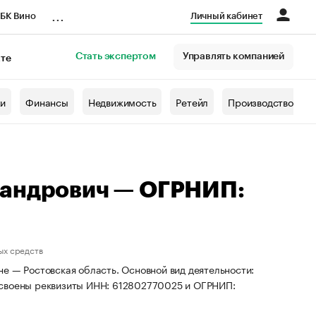
...
БК Вино
Личный кабинет
Стать экспертом
Управлять компанией
кте
азета
жи
Финансы
Недвижимость
Ретейл
Производство
сандрович — ОГРНИП:
ых средств
е — Ростовская область. Основной вид деятельности:
исвоены реквизиты ИНН: 612802770025 и ОГРНИП: