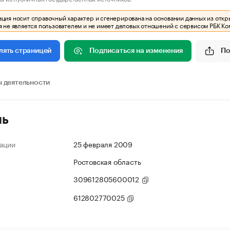
ия носит справочный характер и сгенерирована на основании данных из откр
 не является пользователем и не имеет деловых отношений с сервисом РБК Ко
Подписаться на изменения
По
лять страницей
 деятельности
ль
ации
25 февраля 2009
Ростовская область
309612805600012
612802770025