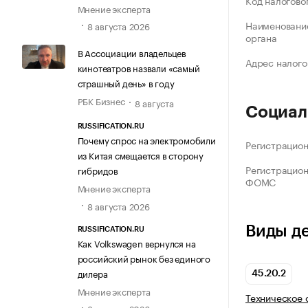
Код налогово
Мнение эксперта
Наименование
8 августа 2026
органа
В Ассоциации владельцев
Адрес налого
кинотеатров назвали «самый
страшный день» в году
РБК Бизнес
8 августа
Социал
RUSSIFICATION.RU
Почему спрос на электромобили
Регистрацио
из Китая смещается в сторону
Регистрацио
гибридов
ФОМС
Мнение эксперта
8 августа 2026
Виды д
RUSSIFICATION.RU
Как Volkswagen вернулся на
российский рынок без единого
дилера
45.20.2
Мнение эксперта
Техническое 