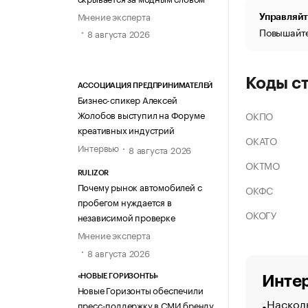
Мнение эксперта
Управляйт
Повышайте
8 августа 2026
Коды с
АССОЦИАЦИЯ ПРЕДПРИНИМАТЕЛЕЙ
Бизнес-спикер Алексей
Жолобов выступил на Форуме
ОКПО
креативных индустрий
ОКАТО
Интервью
8 августа 2026
ОКТМО
RULIZOR
Почему рынок автомобилей с
ОКФС
пробегом нуждается в
ОКОГУ
независимой проверке
Мнение эксперта
8 августа 2026
«НОВЫЕ ГОРИЗОНТЫ»
Интер
Новые Горизонты обеспечили
Насколь
пресс-поддержку в СМИ бренду