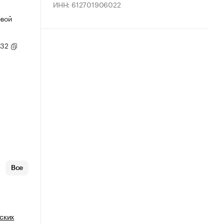
ИНН: 612701906022
овой
/32
Все
ских