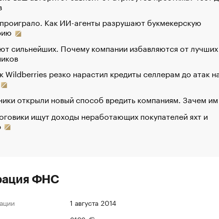
в
 проиграло. Как ИИ-агенты разрушают букмекерскую
рию
ют сильнейших. Почему компании избавляются от лучших
ников
к Wildberries резко нарастил кредиты селлерам до атак н
ики открыли новый способ вредить компаниям. Зачем им
оговики ищут доходы неработающих покупателей яхт и
р
рация ФНС
ации
1 августа 2014