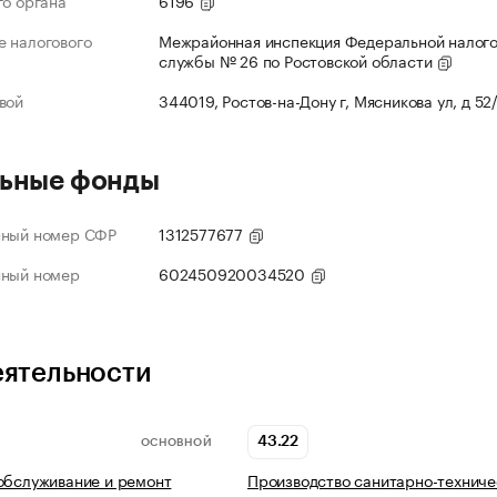
го органа
6196
 налогового
Межрайонная инспекция Федеральной налог
службы № 26 по Ростовской области
вой
344019, Ростов-на-Дону г, Мясникова ул, д 52
ьные фонды
нный номер СФР
1312577677
нный номер
602450920034520
еятельности
43.22
ОСНОВНОЙ
обслуживание и ремонт
Производство санитарно-техниче