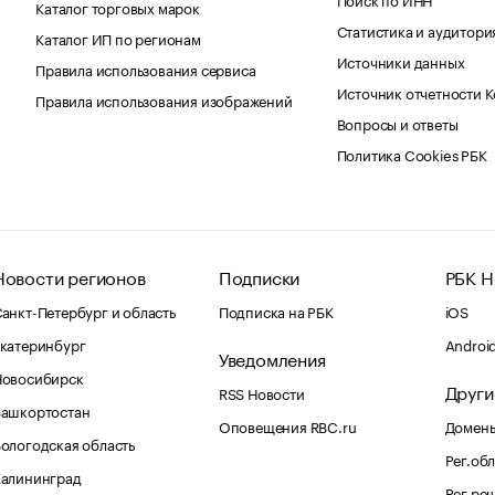
Каталог торговых марок
Статистика и аудитори
Каталог ИП по регионам
Источники данных
Правила использования сервиса
Источник отчетности 
Правила использования изображений
Вопросы и ответы
Политика Cookies РБК
Новости регионов
Подписки
РБК Н
анкт-Петербург и область
Подписка на РБК
iOS
катеринбург
Androi
Уведомления
Новосибирск
Други
RSS Новости
Башкортостан
Оповещения RBC.ru
Домены
ологодская область
Рег.об
Калининград
Рег.ре