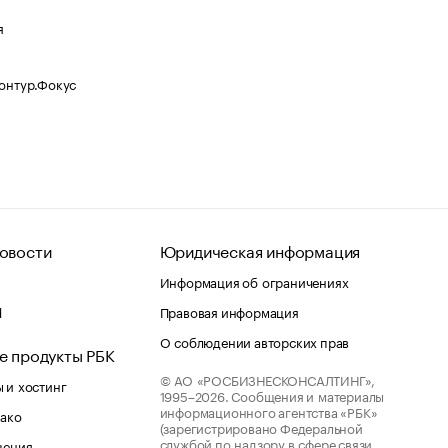
я
Контур.Фокус
овости
Юридическая информация
Информация об ограничениях
d
Правовая информация
О соблюдении авторских прав
е продукты РБК
© АО «РОСБИЗНЕСКОНСАЛТИНГ»,
 и хостинг
1995–2026.
Сообщения и материалы
информационного агентства «РБК»
лако
(зарегистрировано Федеральной
службой по надзору в сфере связи,
шения