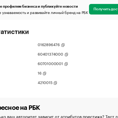
е профилем бизнеса и публикуйте новости
Получить дос
 узнаваемость и развивайте личный бренд на РБК
татистики
0162896476
60401374000
60701000001
16
4210015
есное на РБК
ко ваш авторитет зависит от атрибутов престижа? Тест д