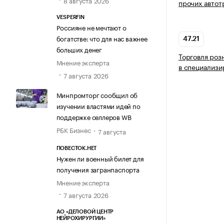
8 августа 2026
прочих автот
VESPERFIN
Россияне не мечтают о
богатстве: что для нас важнее
47.21
больших денег
Торговля роз
Мнение эксперта
в специализи
7 августа 2026
Минпромторг сообщил об
изучении властями идей по
поддержке селлеров WB
РБК Бизнес
7 августа
ПОВЕСТОК.НЕТ
Нужен ли военный билет для
получения загранпаспорта
Мнение эксперта
7 августа 2026
АО «ДЕЛОВОЙ ЦЕНТР
НЕЙРОХИРУРГИИ»