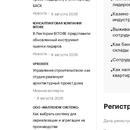
лидеро
БАСК
Казино
Новость
8 августа 2026
индуст
КОНСАЛТИНГОВАЯ КОМПАНИЯ
Выжива
BITOBE
В Лектории BITOBE представили
сотруд
обновленный инструмент
Как бан
оценки лидеров
склады
Новость
8 августа 2026
Сотрудн
VPROEKTE
Как нал
Управление строительством: как
кварти
студия реализует
архитектурный проект дома
Мнение эксперта
8 августа 2026
Регист
ООО «МАЛЛЕНОМ СИСТЕМС»
Как выбрать систему для
сериализации и агрегации на
Дата регистр
производстве