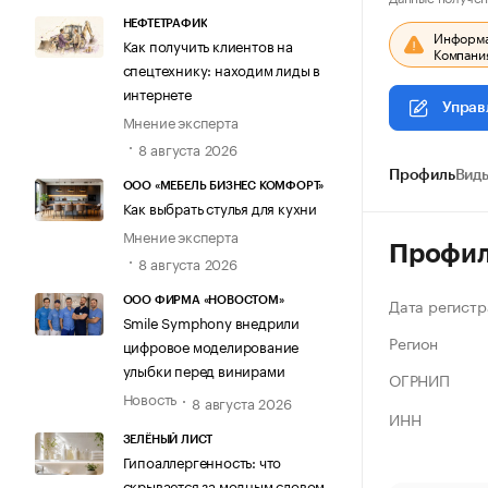
НЕФТЕТРАФИК
Информац
Как получить клиентов на
Компания
спецтехнику: находим лиды в
интернете
Управ
Мнение эксперта
8 августа 2026
Профиль
Виды
ООО «МЕБЕЛЬ БИЗНЕС КОМФОРТ»
Как выбрать стулья для кухни
Мнение эксперта
Профи
8 августа 2026
Дата регистр
ООО ФИРМА «НОВОСТОМ»
Smile Symphony внедрили
Регион
цифровое моделирование
улыбки перед винирами
ОГРНИП
Новость
8 августа 2026
ИНН
ЗЕЛЁНЫЙ ЛИСТ
Гипоаллергенность: что
скрывается за модным словом