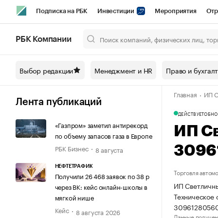
Подписка на РБК
Инвестиции
Мероприятия
Отр
Спорт
Школа управления РБК
РБК Образование
РБ
РБК Компании
Город
Стиль
Крипто
РБК Бизнес-среда
Дискусси
Выбор редакции
Менеджмент и HR
Право и бухгал
Спецпроекты СПб
Конференции СПб
Спецпроекты
Главная
ИП С
Технологии и медиа
Финансы
Рынок наличной валют
Лента публикаций
ДЕЙСТВУЕТ
ОБНО
«Газпром» заметил антирекорд
ИП С
по объему запасов газа в Европе
РБК Бизнес
3096
8 августа
НЕФТЕТРАФИК
Торговля автом
Получили 26 468 заявок по 38 р
ИП Светличны
через ВК: кейс онлайн-школы в
Техническое 
мягкой нише
30961280560
Кейс
8 августа 2026
Данные получен