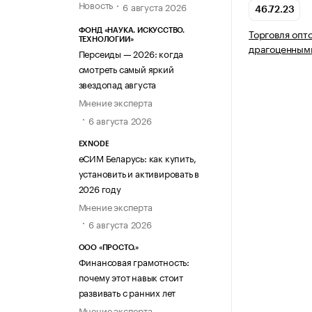
Новость
6 августа 2026
46.72.23
Торговля опт
ФОНД «НАУКА. ИСКУССТВО.
ТЕХНОЛОГИИ»
драгоценным
Персеиды — 2026: когда
смотреть самый яркий
звездопад августа
Мнение эксперта
6 августа 2026
EXNODE
еСИМ Беларусь: как купить,
установить и активировать в
2026 году
Мнение эксперта
6 августа 2026
ООО «ПРОСТО.»
Финансовая грамотность:
почему этот навык стоит
развивать с ранних лет
Мнение эксперта