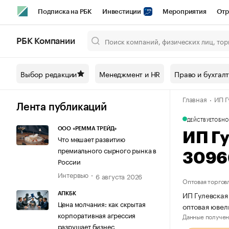
Подписка на РБК
Инвестиции
Мероприятия
Отр
Спорт
Школа управления РБК
РБК Образование
РБ
РБК Компании
Город
Стиль
Крипто
РБК Бизнес-среда
Дискусси
Выбор редакции
Менеджмент и HR
Право и бухгал
Спецпроекты СПб
Конференции СПб
Спецпроекты
Главная
ИП Г
Технологии и медиа
Финансы
Рынок наличной валют
Лента публикаций
ДЕЙСТВУЕТ
ОБНО
ООО «РЕММА ТРЕЙД»
ИП Г
Что мешает развитию
премиального сырного рынка в
3096
России
Интервью
6 августа 2026
Оптовая торгов
ИП Гулевская
АПКБК
Цена молчания: как скрытая
оптовая юве
корпоративная агрессия
Данные получен
разрушает бизнес