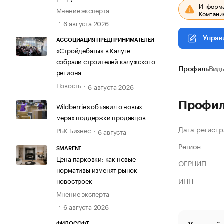
Информац
Мнение эксперта
Компания
6 августа 2026
Управ
АССОЦИАЦИЯ ПРЕДПРИНИМАТЕЛЕЙ
«Стройдебаты» в Калуге
собрали строителей калужского
Профиль
Виды
региона
Новость
6 августа 2026
Профи
Wildberries объявил о новых
мерах поддержки продавцов
Дата регистр
РБК Бизнес
6 августа
Регион
SMARENT
Цена парковки: как новые
ОГРНИП
нормативы изменят рынок
ИНН
новостроек
Мнение эксперта
6 августа 2026
ФИЛОСОФТ