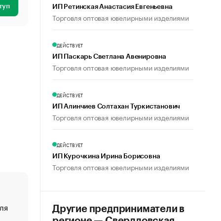
туп
ИП Ретинская Анастасия Евгеньевна
Торговля оптовая ювелирными изделиями
ДЕЙСТВУЕТ
ИП Паскарь Светлана Авенировна
Торговля оптовая ювелирными изделиями
ДЕЙСТВУЕТ
ИП Алинчиев Солтахан Туркистанович
Торговля оптовая ювелирными изделиями
ДЕЙСТВУЕТ
ИП Курочкина Ирина Борисовна
Торговля оптовая ювелирными изделиями
ля
«От спорта тело стареет иначе». Как живет глава ко
Другие предприниматели в
создавшей GTA