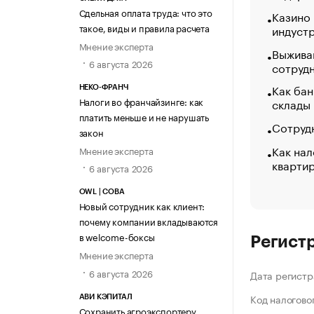
Сдельная оплата труда: что это
Казино
такое, виды и правила расчета
индуст
Мнение эксперта
Выжива
6 августа 2026
сотруд
Как бан
НЕКО-ФРАНЧ
Налоги во франчайзинге: как
склады
платить меньше и не нарушать
Сотрудн
закон
Как нал
Мнение эксперта
кварти
6 августа 2026
OWL | СОВА
Новый сотрудник как клиент:
почему компании вкладываются
в welcome-боксы
Регист
Мнение эксперта
6 августа 2026
Дата регистр
Код налогово
АВИ КЭПИТАЛ
Сохранить агроэкспортеру