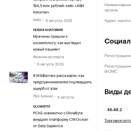
Наименование
194,5 млн рублей: кейс «АВИ
органа
Кэпитал»
Кейс
Адрес налого
6 августа 2026
НОВАЯ АНАТОМИЯ
Мужчины пришли к
Социал
косметологу: как выглядит
новый пациент
Регистрацио
Мнение эксперта
6 августа 2026
Регистрацио
ФОМС
В Wildberries рассказали, как
предпринимателям подтвердить
ущерб от атак
Виды д
РБК Бизнес
6 августа
GLOWBYTE
46.48.2
РСХБ совместно с GlowByte
внедрил платформу CM Ocean
Торговля опт
от Data Sapience