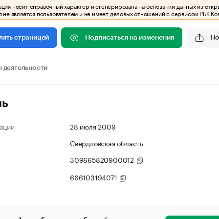
ия носит справочный характер и сгенерирована на основании данных из откр
 не является пользователем и не имеет деловых отношений с сервисом РБК Ко
Подписаться на изменения
По
лять страницей
 деятельности
ль
ации
28 июля 2009
Свердловская область
309665820900012
666103194071