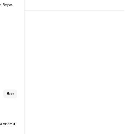
 Верх-
Все
камнями