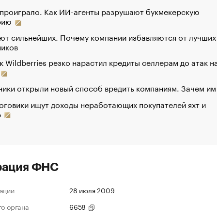
 проиграло. Как ИИ-агенты разрушают букмекерскую
рию
ют сильнейших. Почему компании избавляются от лучших
ников
к Wildberries резко нарастил кредиты селлерам до атак н
ики открыли новый способ вредить компаниям. Зачем им
оговики ищут доходы неработающих покупателей яхт и
р
рация ФНС
ации
28 июля 2009
го органа
6658