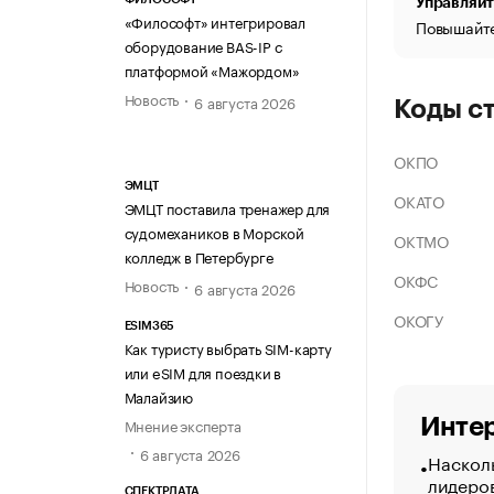
Управляйт
«Философт» интегрировал
Повышайте
оборудование BAS-IP с
платформой «Мажордом»
Новость
6 августа 2026
Коды с
ОКПО
ЭМЦТ
ОКАТО
ЭМЦТ поставила тренажер для
судомехаников в Морской
ОКТМО
колледж в Петербурге
ОКФС
Новость
6 августа 2026
ОКОГУ
ESIM365
Как туристу выбрать SIM-карту
или eSIM для поездки в
Малайзию
Интер
Мнение эксперта
6 августа 2026
Насколь
лидеро
СПЕКТРДАТА