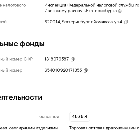
 налогового
Инспекция Федеральной налоговой службы по
Исетскому району г.Екатеринбурга
вой
620014,Екатеринбург г,Хомякова ул,4
ьные фонды
нный номер СФР
1318079587
нный номер
654010920171355
еятельности
46.76.4
ОСНОВНОЙ
овая ювелирными изделиями
Торговля оптовая драгоценными 