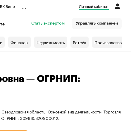
...
БК Вино
Личный кабинет
Стать экспертом
Управлять компанией
кте
азета
жи
Финансы
Недвижимость
Ретейл
Производство
ровна — ОГРНИП:
 Свердловская область. Основной вид деятельности: Торговля
 и ОГРНИП: 309665820900012.