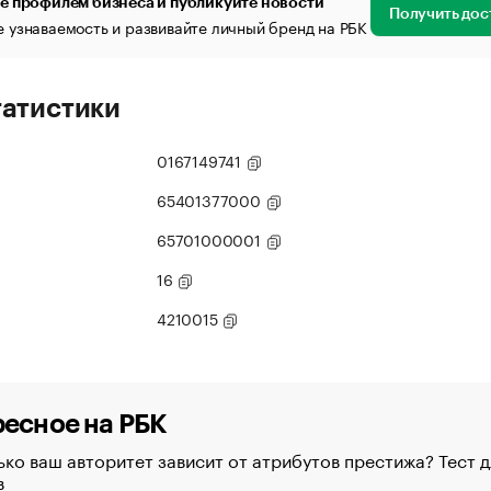
е профилем бизнеса и публикуйте новости
Получить дос
 узнаваемость и развивайте личный бренд на РБК
татистики
0167149741
65401377000
65701000001
16
4210015
есное на РБК
ко ваш авторитет зависит от атрибутов престижа? Тест д
в