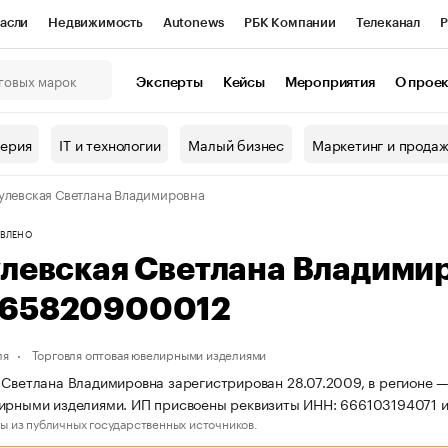
асли
Недвижимость
Autonews
РБК Компании
Телеканал
Р
К Курсы
РБК Life
Тренды
Визионеры
Национальные проекты
Эксперты
Кейсы
Мероприятия
О прое
онный клуб
Исследования
Кредитные рейтинги
Франшизы
Г
терия
IT и технологии
Малый бизнес
Маркетинг и прода
Проверка контрагентов
Политика
Экономика
Бизнес
улевская Светлана Владимировна
ы
ВЛЕНО
улевская Светлана Владими
65820900012
ля
Торговля оптовая ювелирными изделиями
 Светлана Владимировна зарегистрирован 28.07.2009, в регионе —
лирными изделиями. ИП присвоены реквизиты ИНН: 666103194071
ы из публичных государственных источников.