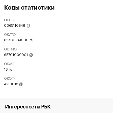
Коды статистики
ОКПО
0065110846
ОКАТО
65401364000
ОКТМО
65701000001
ОКФС
16
ОКОГУ
4210015
Интересное на РБК