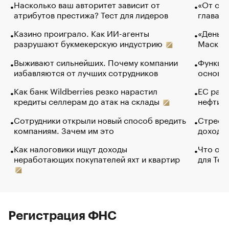
Насколько ваш авторитет зависит от
«От спо
атрибутов престижа? Тест для лидеров
глава к
Казино проиграло. Как ИИ-агенты
«Деньги
разрушают букмекерскую индустрию
Маск в 
Выживают сильнейших. Почему компании
Функции
избавляются от лучших сотрудников
основ э
Как банк Wildberries резко нарастил
ЕС раз
кредиты селлерам до атак на склады
нефти —
Сотрудники открыли новый способ вредить
Стресс 
компаниям. Зачем им это
доходов
Как налоговики ищут доходы
Что обв
неработающих покупателей яхт и квартир
для Tel
Регистрация ФНС