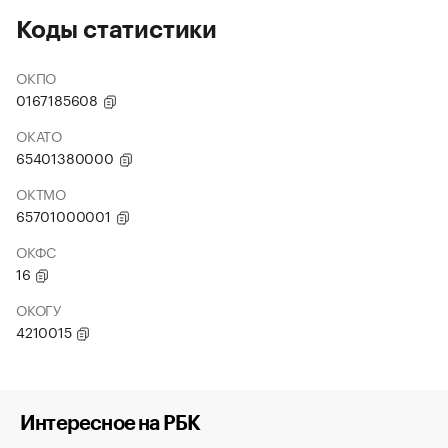
Коды статистики
ОКПО
0167185608
ОКАТО
65401380000
ОКТМО
65701000001
ОКФС
16
ОКОГУ
4210015
Интересное на РБК