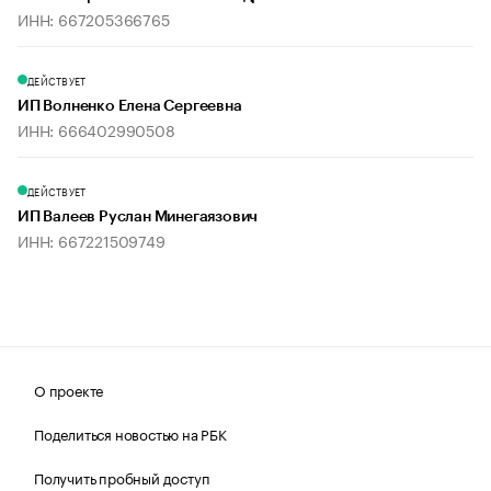
ИНН: 667205366765
ДЕЙСТВУЕТ
ИП Волненко Елена Сергеевна
ИНН: 666402990508
ДЕЙСТВУЕТ
ИП Валеев Руслан Минегаязович
ИНН: 667221509749
О проекте
Поделиться новостью на РБК
Получить пробный доступ