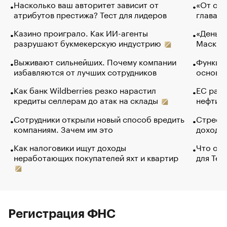
Насколько ваш авторитет зависит от
«От спо
атрибутов престижа? Тест для лидеров
глава к
Казино проиграло. Как ИИ-агенты
«Деньги
разрушают букмекерскую индустрию
Маск в 
Выживают сильнейших. Почему компании
Функции
избавляются от лучших сотрудников
основ э
Как банк Wildberries резко нарастил
ЕС раз
кредиты селлерам до атак на склады
нефти —
Сотрудники открыли новый способ вредить
Стресс 
компаниям. Зачем им это
доходов
Как налоговики ищут доходы
Что обв
неработающих покупателей яхт и квартир
для Tel
Регистрация ФНС