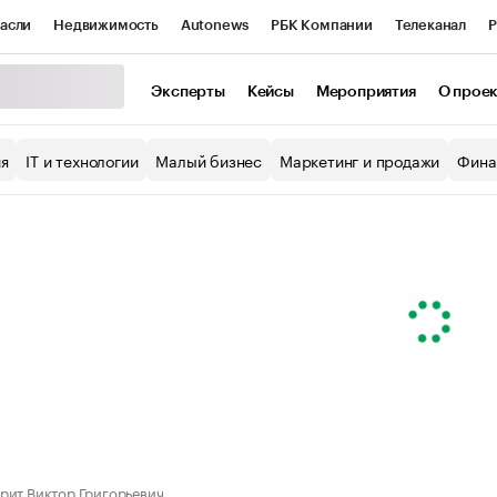
асли
Недвижимость
Autonews
РБК Компании
Телеканал
Р
К Курсы
РБК Life
Тренды
Визионеры
Национальные проекты
Эксперты
Кейсы
Мероприятия
О прое
уб
Исследования
Кредитные рейтинги
Франшизы
Газета
ия
IT и технологии
Малый бизнес
Маркетинг и продажи
Фина
Проверка контрагентов
Политика
Экономика
Бизнес
ы
рит Виктор Григорьевич