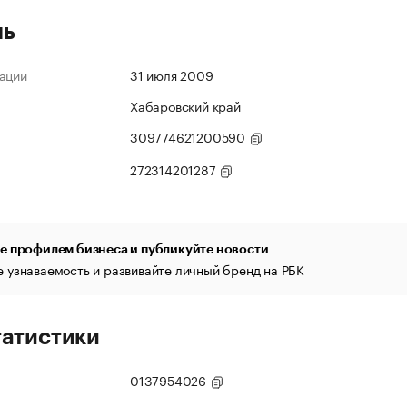
ль
ации
31 июля 2009
Хабаровский край
309774621200590
272314201287
е профилем бизнеса и публикуйте новости
 узнаваемость и развивайте личный бренд на РБК
татистики
0137954026