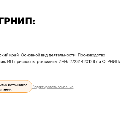
ОГРНИП:
ский край. Основной вид деятельности: Производство
ния. ИП присвоены реквизиты ИНН: 272314201287 и ОГРНИП:
ытых источников.
Редактировать описание
мпании.