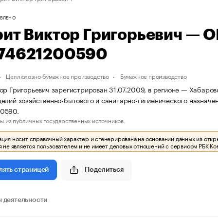
ВЛЕНО
рит Виктор Григорьевич — 
74621200590
Целлюлозно-бумажное производство
Бумажное производство
ор Григорьевич зарегистрирован 31.07.2009, в регионе — Хабаров
елий хозяйственно-бытового и санитарно-гигиенического назначе
0590.
ы из публичных государственных источников.
ия носит справочный характер и сгенерирована на основании данных из откр
 не является пользователем и не имеет деловых отношений с сервисом РБК Ко
Поделиться
лять страницей
 деятельности