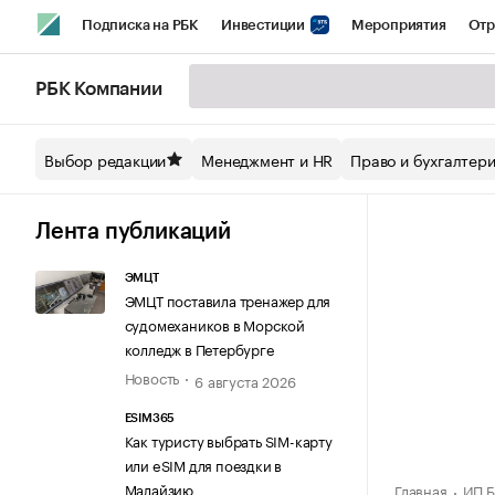
Подписка на РБК
Инвестиции
Мероприятия
Отр
Спорт
Школа управления РБК
РБК Образование
РБ
РБК Компании
Стиль
Крипто
РБК Бизнес-среда
Дискуссионный кл
Выбор редакции
Менеджмент и HR
Право и бухгалтер
Спецпроекты СПб
Конференции СПб
Спецпроекты
Технологии и медиа
Финансы
Рынок наличной валют
Лента публикаций
ЭМЦТ
ЭМЦТ поставила тренажер для
судомехаников в Морской
колледж в Петербурге
Новость
6 августа 2026
ESIM365
Как туристу выбрать SIM-карту
или eSIM для поездки в
Малайзию
Главная
ИП Б