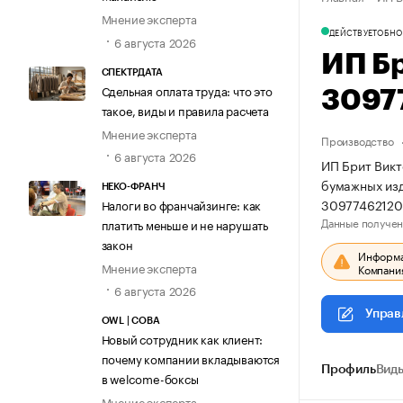
Мнение эксперта
ДЕЙСТВУЕТ
ОБНО
6 августа 2026
ИП Б
СПЕКТРДАТА
Сдельная оплата труда: что это
3097
такое, виды и правила расчета
Мнение эксперта
Производство
6 августа 2026
ИП Брит Викт
бумажных изд
НЕКО-ФРАНЧ
30977462120
Налоги во франчайзинге: как
Данные получен
платить меньше и не нарушать
закон
Информац
Мнение эксперта
Компания
6 августа 2026
Управ
OWL | СОВА
Новый сотрудник как клиент:
почему компании вкладываются
Профиль
Виды
в welcome-боксы
Мнение эксперта