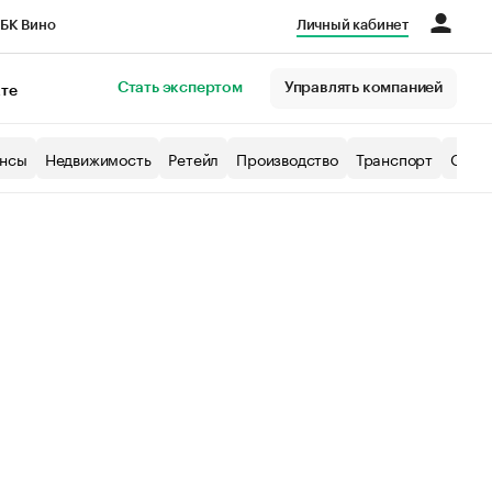
БК Вино
Личный кабинет
Город
Стать экспертом
Управлять компанией
кте
нсы
Недвижимость
Ретейл
Производство
Транспорт
Образ