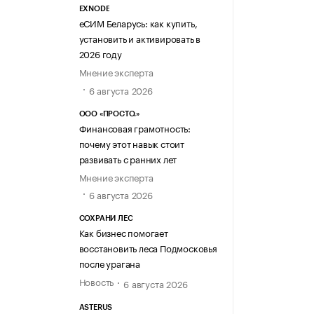
EXNODE
еСИМ Беларусь: как купить,
установить и активировать в
2026 году
Мнение эксперта
6 августа 2026
ООО «ПРОСТО.»
Финансовая грамотность:
почему этот навык стоит
развивать с ранних лет
Мнение эксперта
6 августа 2026
СОХРАНИ ЛЕС
Как бизнес помогает
восстановить леса Подмосковья
после урагана
Новость
6 августа 2026
ASTERUS