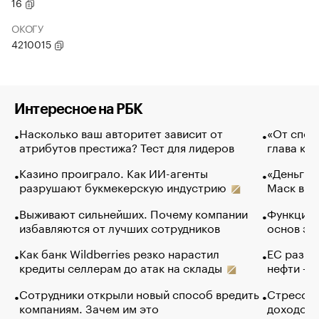
16
ОКОГУ
4210015
Интересное на РБК
Насколько ваш авторитет зависит от
«От спор
атрибутов престижа? Тест для лидеров
глава ко
Казино проиграло. Как ИИ-агенты
«Деньги б
разрушают букмекерскую индустрию
Маск в и
Выживают сильнейших. Почему компании
Функции 
избавляются от лучших сотрудников
основ эф
Как банк Wildberries резко нарастил
ЕС разре
кредиты селлерам до атак на склады
нефти — 
Сотрудники открыли новый способ вредить
Стресс о
компаниям. Зачем им это
доходов 