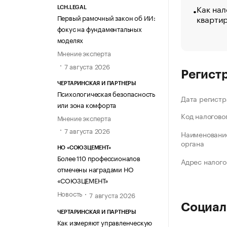
Как нал
LCH.LEGAL
кварти
Первый рамочный закон об ИИ:
фокус на фундаментальных
моделях
Мнение эксперта
7 августа 2026
Регист
ЧЕРТАРИНСКАЯ И ПАРТНЕРЫ
Психологическая безопасность
Дата регистр
или зона комфорта
Код налогово
Мнение эксперта
7 августа 2026
Наименование
органа
НО «СОЮЗЦЕМЕНТ»
Более 110 профессионалов
Адрес налого
отмечены наградами НО
«СОЮЗЦЕМЕНТ»
Новость
7 августа 2026
Социал
ЧЕРТАРИНСКАЯ И ПАРТНЕРЫ
Как измеряют управленческую