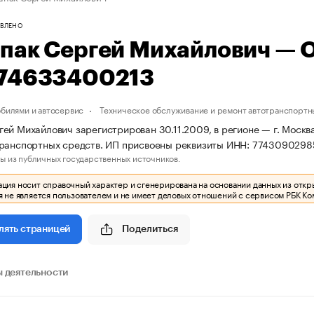
ВЛЕНО
пак Сергей Михайлович — 
74633400213
обилями и автосервис
Техническое обслуживание и ремонт автотранспортн
ей Михайлович зарегистрирован 30.11.2009, в регионе — г. Москва
транспортных средств. ИП присвоены реквизиты ИНН: 774309029
ы из публичных государственных источников.
ия носит справочный характер и сгенерирована на основании данных из откр
 не является пользователем и не имеет деловых отношений с сервисом РБК Ко
Поделиться
лять страницей
 деятельности