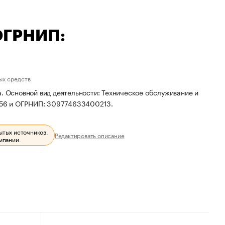
ОГРНИП:
ых средств
. Основной вид деятельности: Техническое обслуживание и
856 и ОГРНИП: 309774633400213.
ытых источников.
Редактировать описание
мпании.