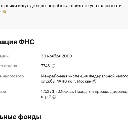
оговики ищут доходы неработающих покупателей яхт и
р
рация ФНС
ации
30 ноября 2009
го органа
7746
 налогового
Межрайонная инспекция Федеральной налог
службы № 46 по г. Москве
вой
125373, г.Москва, Походный проезд, домовлад
стр.2
ьные фонды