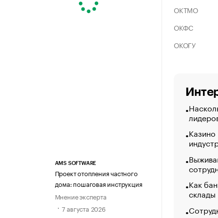
ОКТМО
ОКФС
ОКОГУ
Интер
Насколь
лидеро
Казино
индуст
Выжива
AMS SOFTWARE
сотруд
Проект отопления частного
Как бан
дома: пошаговая инструкция
склады
Мнение эксперта
Сотрудн
7 августа 2026