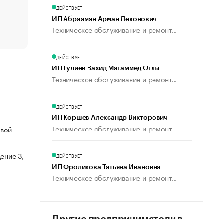
счастья
ДЕЙСТВУЕТ
Что обвинения против Павла Дурова значат для Tele
ИП Абраамян Арман Левонович
пользователей
Техническое обслуживание и ремонт...
ДЕЙСТВУЕТ
ИП Гулиев Вахид Магаммед Оглы
Техническое обслуживание и ремонт...
ДЕЙСТВУЕТ
ИП Коршев Александр Викторович
Техническое обслуживание и ремонт...
овой
ение 3,
ДЕЙСТВУЕТ
ИП Фроликова Татьяна Ивановна
Техническое обслуживание и ремонт...