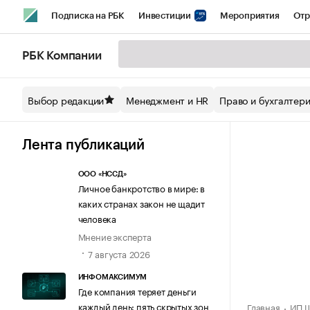
Подписка на РБК
Инвестиции
Мероприятия
Отр
Спорт
Школа управления РБК
РБК Образование
РБ
РБК Компании
Стиль
Крипто
РБК Бизнес-среда
Дискуссионный кл
Выбор редакции
Менеджмент и HR
Право и бухгалтер
Спецпроекты СПб
Конференции СПб
Спецпроекты
Технологии и медиа
Финансы
Рынок наличной валют
Лента публикаций
ООО «НССД»
Личное банкротство в мире: в
каких странах закон не щадит
человека
Мнение эксперта
7 августа 2026
ИНФОМАКСИМУМ
Где компания теряет деньги
каждый день: пять скрытых зон
Главная
ИП Ш