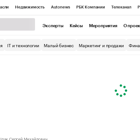
асли
Недвижимость
Autonews
РБК Компании
Телеканал
Р
К Курсы
РБК Life
Тренды
Визионеры
Национальные проекты
Эксперты
Кейсы
Мероприятия
О прое
уб
Исследования
Кредитные рейтинги
Франшизы
Газета
ия
IT и технологии
Малый бизнес
Маркетинг и продажи
Фина
Проверка контрагентов
Политика
Экономика
Бизнес
ы
пак Сергей Михайлович