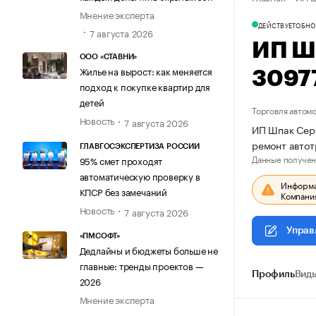
Мнение эксперта
ДЕЙСТВУЕТ
ОБНО
7 августа 2026
ИП Ш
ООО «СТАВНИ»
Жилье на вырост: как меняется
3097
подход к покупке квартир для
детей
Торговля автом
Новость
7 августа 2026
ИП Шпак Серг
ремонт авто
ГЛАВГОСЭКСПЕРТИЗА РОССИИ
Данные получен
95% смет проходят
автоматическую проверку в
Информац
КПСР без замечаний
Компания
Новость
7 августа 2026
Управ
«ПМСОФТ»
Дедлайны и бюджеты больше не
главные: тренды проектов —
Профиль
Виды
2026
Мнение эксперта