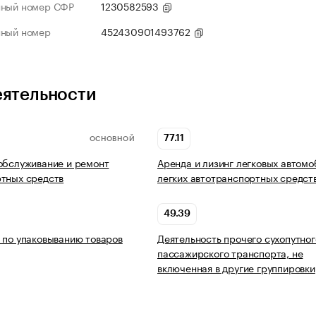
нный номер СФР
1230582593
нный номер
452430901493762
еятельности
77.11
ОСНОВНОЙ
обслуживание и ремонт
Аренда и лизинг легковых автомо
тных средств
легких автотранспортных средст
49.39
 по упаковыванию товаров
Деятельность прочего сухопутног
пассажирского транспорта, не
включенная в другие группировки