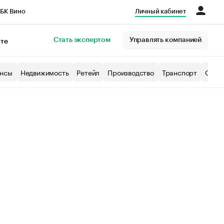
БК Вино
Личный кабинет
Город
Стать экспертом
Управлять компанией
кте
нсы
Недвижимость
Ретейл
Производство
Транспорт
Образ