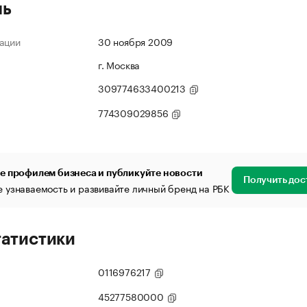
ль
ации
30 ноября 2009
г. Москва
309774633400213
774309029856
е профилем бизнеса и публикуйте новости
Получить дос
 узнаваемость и развивайте личный бренд на РБК
татистики
0116976217
45277580000