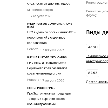
Регистрацио
сложность мышления лидера
Мнение эксперта
Регистрацио
ФОМС
7 августа 2026
FRESH RUSSIAN COMMUNICATIONS
(FRC)
FRC выделило организацию B2B-
Виды д
мероприятий в отдельное
направление
45.20
Новость
7 августа 2026
Техническое 
ВЫСШАЯ ШКОЛА ЭКОНОМИКИ
автотранспор
НИУ ВШЭ и Правительство
Пермского края развивают
креативные индустрии
82.92
Новость
7 августа 2026
Деятельность
ООО «ПРОЭКСТРИМ»
ПроЭкстрим начал предаудит
товарных карточек перед
новыми правилами