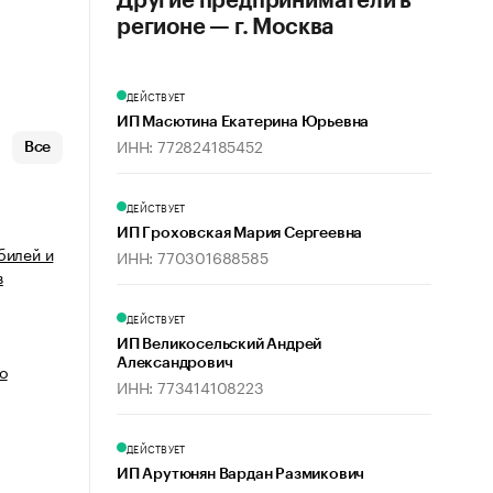
Другие предприниматели в
регионе — г. Москва
ДЕЙСТВУЕТ
ИП Масютина Екатерина Юрьевна
ИНН: 772824185452
Все
ДЕЙСТВУЕТ
ИП Гроховская Мария Сергеевна
билей и
ИНН: 770301688585
в
ДЕЙСТВУЕТ
ИП Великосельский Андрей
Александрович
о
ИНН: 773414108223
ДЕЙСТВУЕТ
ИП Арутюнян Вардан Размикович