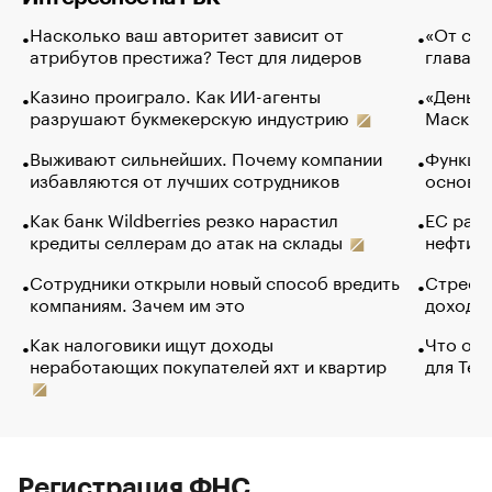
Насколько ваш авторитет зависит от
«От спо
атрибутов престижа? Тест для лидеров
глава к
Казино проиграло. Как ИИ-агенты
«Деньги
разрушают букмекерскую индустрию
Маск в 
Выживают сильнейших. Почему компании
Функции
избавляются от лучших сотрудников
основ э
Как банк Wildberries резко нарастил
ЕС раз
кредиты селлерам до атак на склады
нефти —
Сотрудники открыли новый способ вредить
Стресс 
компаниям. Зачем им это
доходов
Как налоговики ищут доходы
Что обв
неработающих покупателей яхт и квартир
для Tel
Регистрация ФНС