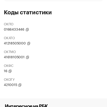
Коды статистики
ОКПО
0166433446
ОКАТО
41218505000
ОКТМО
41618105001
ОКФС
16
ОКОГУ
4210015
Интересное на РБК