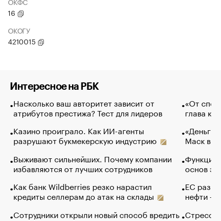
ОКФС
16
ОКОГУ
4210015
Интересное на РБК
Насколько ваш авторитет зависит от
«От спор
атрибутов престижа? Тест для лидеров
глава ко
Казино проиграло. Как ИИ-агенты
«Деньги б
разрушают букмекерскую индустрию
Маск в и
Выживают сильнейших. Почему компании
Функции 
избавляются от лучших сотрудников
основ эф
Как банк Wildberries резко нарастил
ЕС разре
кредиты селлерам до атак на склады
нефти — 
Сотрудники открыли новый способ вредить
Стресс о