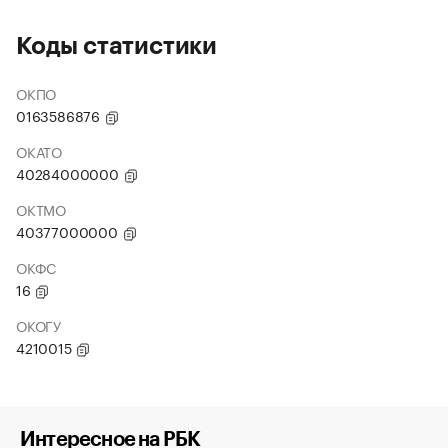
Коды статистики
ОКПО
0163586876
ОКАТО
40284000000
ОКТМО
40377000000
ОКФС
16
ОКОГУ
4210015
Интересное на РБК