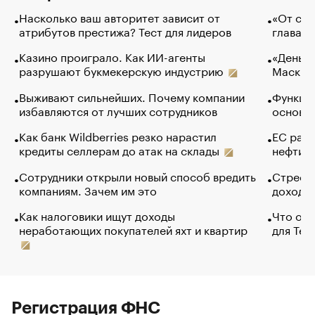
Насколько ваш авторитет зависит от
«От спо
атрибутов престижа? Тест для лидеров
глава к
Казино проиграло. Как ИИ-агенты
«Деньги
разрушают букмекерскую индустрию
Маск в 
Выживают сильнейших. Почему компании
Функции
избавляются от лучших сотрудников
основ э
Как банк Wildberries резко нарастил
ЕС раз
кредиты селлерам до атак на склады
нефти —
Сотрудники открыли новый способ вредить
Стресс 
компаниям. Зачем им это
доходов
Как налоговики ищут доходы
Что обв
неработающих покупателей яхт и квартир
для Tel
Регистрация ФНС