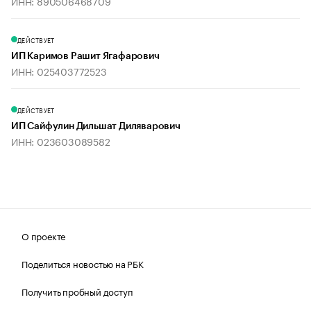
ИНН: 890506468709
ДЕЙСТВУЕТ
ИП Каримов Рашит Ягафарович
ИНН: 025403772523
ДЕЙСТВУЕТ
ИП Сайфулин Дильшат Диляварович
ИНН: 023603089582
О проекте
Поделиться новостью на РБК
Получить пробный доступ