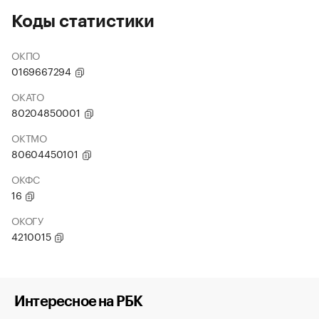
Коды статистики
ОКПО
0169667294
ОКАТО
80204850001
ОКТМО
80604450101
ОКФС
16
ОКОГУ
4210015
Интересное на РБК