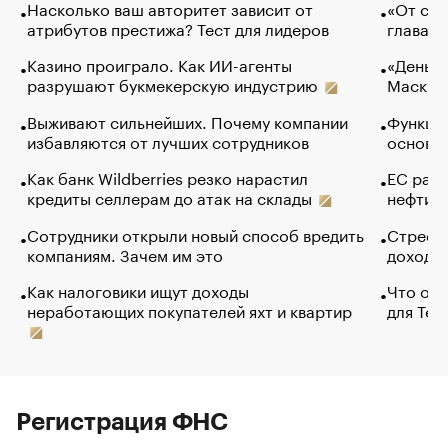
Насколько ваш авторитет зависит от
«От спо
атрибутов престижа? Тест для лидеров
глава к
Казино проиграло. Как ИИ-агенты
«Деньги
разрушают букмекерскую индустрию
Маск в 
Выживают сильнейших. Почему компании
Функции
избавляются от лучших сотрудников
основ э
Как банк Wildberries резко нарастил
ЕС раз
кредиты селлерам до атак на склады
нефти —
Сотрудники открыли новый способ вредить
Стресс 
компаниям. Зачем им это
доходов
Как налоговики ищут доходы
Что обв
неработающих покупателей яхт и квартир
для Tel
Регистрация ФНС