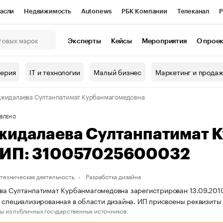
асли
Недвижимость
Autonews
РБК Компании
Телеканал
Р
К Курсы
РБК Life
Тренды
Визионеры
Национальные проекты
Эксперты
Кейсы
Мероприятия
О прое
онный клуб
Исследования
Кредитные рейтинги
Франшизы
Г
терия
IT и технологии
Малый бизнес
Маркетинг и прода
Проверка контрагентов
Политика
Экономика
Бизнес
жидалаева Султанпатимат Курбанмагомедовна
ы
ВЛЕНО
жидалаева Султанпатимат 
ИП: 310057025600032
техническая деятельность
Разработка дизайна
а Султанпатимат Курбанмагомедовна зарегистрирован 13.09.2010, 
 специализированная в области дизайна. ИП присвоены реквизи
ы из публичных государственных источников.