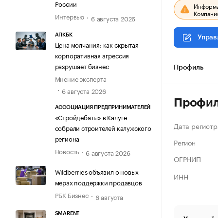
России
Информац
Компания
Интервью
6 августа 2026
АПКБК
Управ
Цена молчания: как скрытая
корпоративная агрессия
разрушает бизнес
Профиль
Мнение эксперта
6 августа 2026
Профи
АССОЦИАЦИЯ ПРЕДПРИНИМАТЕЛЕЙ
«Стройдебаты» в Калуге
Дата регистр
собрали строителей калужского
региона
Регион
Новость
6 августа 2026
ОГРНИП
Wildberries объявил о новых
ИНН
мерах поддержки продавцов
РБК Бизнес
6 августа
SMARENT