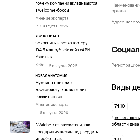
почему компании вкладываются
Наименование
в welcome-боксы
органа
Мнение эксперта
Адрес налого
6 августа 2026
АВИ КЭПИТАЛ
Сохранить агроэкспортеру
194,5 млн рублей: кейс «АВИ
Социал
Кэпитал»
Кейс
Регистрацио
6 августа 2026
НОВАЯ АНАТОМИЯ
Мужчины пришли к
Виды д
косметологу: как выглядит
новый пациент
Мнение эксперта
74.10
6 августа 2026
Деятельность
области диза
В Wildberries рассказали, как
предпринимателям подтвердить
ущерб от атак
18.1