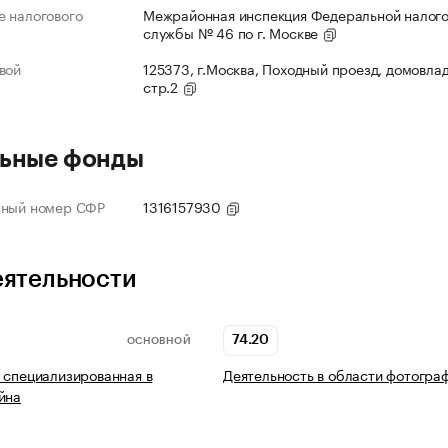
 налогового
Межрайонная инспекция Федеральной налог
службы № 46 по г. Москве
вой
125373, г.Москва, Походный проезд, домовлад
стр.2
ьные фонды
нный номер СФР
1316157930
еятельности
74.20
ОСНОВНОЙ
 специализированная в
Деятельность в области фотогра
йна