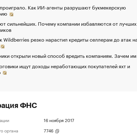
 проиграло. Как ИИ-агенты разрушают букмекерскую
рию
ют сильнейших. Почему компании избавляются от лучших
ников
к Wildberries резко нарастил кредиты селлерам до атак н
ики открыли новый способ вредить компаниям. Зачем им
оговики ищут доходы неработающих покупателей яхт и
р
рация ФНС
ации
16 ноября 2017
го органа
7746