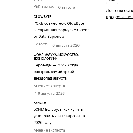
РБК Бизнес
6 августа
Деятельность
предоставлен
GLOWBYTE
РСХБ совместно с GlowByte
внедрил платформу CM Ocean
от Data Sapience
Новость
6 августа 2026
ФОНД «НАУКА. ИСКУССТВО.
ТЕХНОЛОГИИ»
Персеиды — 2026: когда
смотреть самый яркий
звездопад августа
Мнение эксперта
6 августа 2026
EXNODE
еСИМ Беларусь: как купить,
установить и активировать в
2026 году
Мнение эксперта