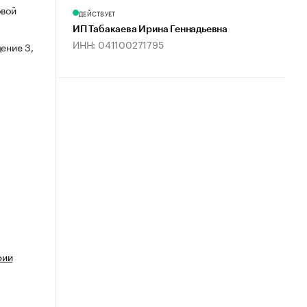
овой
ДЕЙСТВУЕТ
ИП Табакаева Ирина Геннадьевна
ИНН: 041100271795
ение 3,
фии