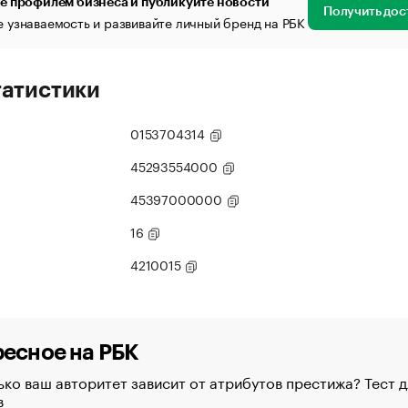
е профилем бизнеса и публикуйте новости
Получить дос
 узнаваемость и развивайте личный бренд на РБК
татистики
0153704314
45293554000
45397000000
16
4210015
есное на РБК
ко ваш авторитет зависит от атрибутов престижа? Тест д
в