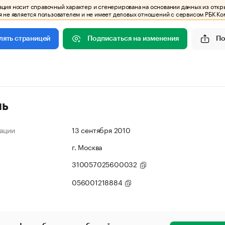
ия носит справочный характер и сгенерирована на основании данных из откр
 не является пользователем и не имеет деловых отношений с сервисом РБК Ко
Подписаться на изменения
По
лять страницей
ль
ации
13 сентября 2010
г. Москва
310057025600032
056001218884