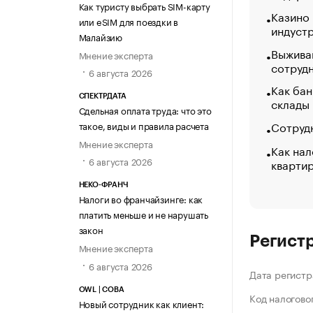
Как туристу выбрать SIM-карту
Казино
или eSIM для поездки в
индуст
Малайзию
Выжива
Мнение эксперта
сотруд
6 августа 2026
Как бан
СПЕКТРДАТА
склады
Сдельная оплата труда: что это
Сотрудн
такое, виды и правила расчета
Мнение эксперта
Как нал
6 августа 2026
кварти
НЕКО-ФРАНЧ
Налоги во франчайзинге: как
платить меньше и не нарушать
закон
Регист
Мнение эксперта
6 августа 2026
Дата регистр
OWL | СОВА
Код налогово
Новый сотрудник как клиент: