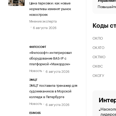
Управляйт
Цена парковки: как новые
Повышайте
нормативы изменят рынок
новостроек
Мнение эксперта
Коды с
6 августа 2026
ОКПО
ОКАТО
ФИЛОСОФТ
«Философт» интегрировал
ОКТМО
оборудование BAS-IP с
платформой «Мажордом»
ОКФС
Новость
6 августа 2026
ОКОГУ
ЭМЦТ
ЭМЦТ поставила тренажер для
судомехаников в Морской
колледж в Петербурге
Интер
Новость
6 августа 2026
Насколь
лидеро
ESIM365