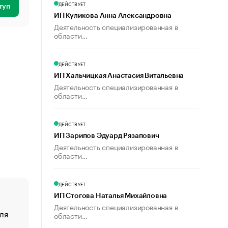
ДЕЙСТВУЕТ
туп
ИП Куликова Анна Александровна
Деятельность специализированная в
области...
ДЕЙСТВУЕТ
ИП Хальчицкая Анастасия Витальевна
Деятельность специализированная в
области...
ДЕЙСТВУЕТ
ИП Зарипов Эдуард Рязапович
Деятельность специализированная в
области...
ДЕЙСТВУЕТ
ИП Стогова Наталья Михайловна
Деятельность специализированная в
ля
«От спорта тело стареет иначе». Как живет глава ко
области...
создавшей GTA