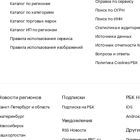
Справка по сервису
Каталог по регионам
Поиск по ОГРН
Каталог по категориям
Поиск по ИНН
Каталог торговых марок
Статистика и аудитори
Каталог ИП по регионам
Источники данных
Правила использования сервиса
Источник отчетности 
Правила использования изображений
Вопросы и ответы
Политика Cookies РБК
Новости регионов
Подписки
РБК Н
анкт-Петербург и область
Подписка на РБК
iOS
катеринбург
Androi
Уведомления
Новосибирск
Други
RSS Новости
Башкортостан
Оповещения RBC.ru
Домены