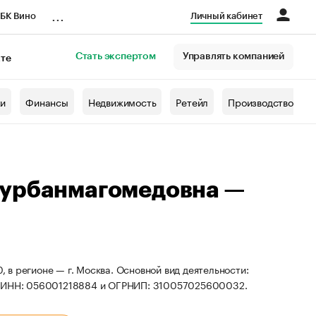
...
БК Вино
Личный кабинет
Стать экспертом
Управлять компанией
кте
азета
жи
Финансы
Недвижимость
Ретейл
Производство
Курбанмагомедовна —
в регионе — г. Москва. Основной вид деятельности:
ты ИНН: 056001218884 и ОГРНИП: 310057025600032.