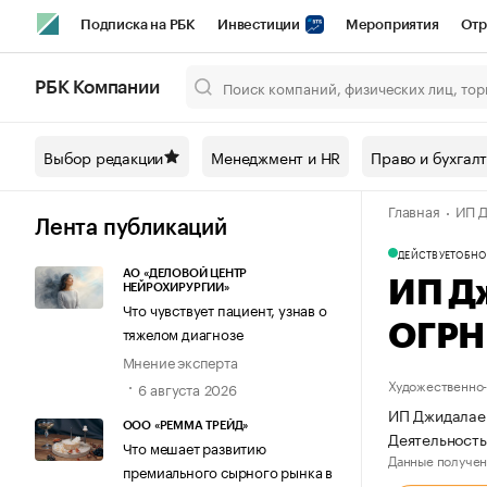
Подписка на РБК
Инвестиции
Мероприятия
Отр
Спорт
Школа управления РБК
РБК Образование
РБ
РБК Компании
Город
Стиль
Крипто
РБК Бизнес-среда
Дискусси
Выбор редакции
Менеджмент и HR
Право и бухгал
Спецпроекты СПб
Конференции СПб
Спецпроекты
Главная
ИП Д
Технологии и медиа
Финансы
Рынок наличной валют
Лента публикаций
ДЕЙСТВУЕТ
ОБНО
АО «ДЕЛОВОЙ ЦЕНТР
ИП Д
НЕЙРОХИРУРГИИ»
Что чувствует пациент, узнав о
ОГРН
тяжелом диагнозе
Мнение эксперта
Художественно-
6 августа 2026
ИП Джидалаев
ООО «РЕММА ТРЕЙД»
Деятельность
Что мешает развитию
Данные получен
премиального сырного рынка в