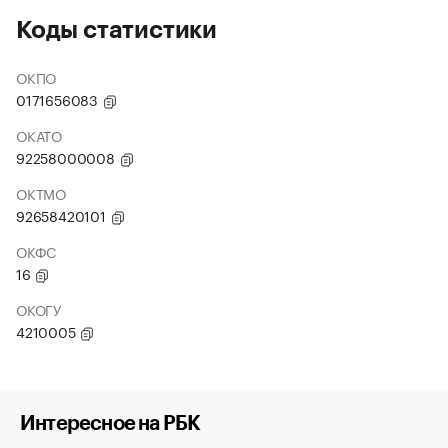
Коды статистики
ОКПО
0171656083
ОКАТО
92258000008
ОКТМО
92658420101
ОКФС
16
ОКОГУ
4210005
Интересное на РБК