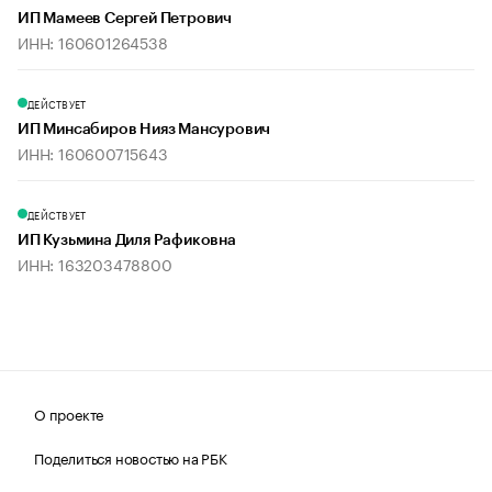
ИП Мамеев Сергей Петрович
ИНН: 160601264538
ДЕЙСТВУЕТ
ИП Минсабиров Нияз Мансурович
ИНН: 160600715643
ДЕЙСТВУЕТ
ИП Кузьмина Диля Рафиковна
ИНН: 163203478800
О проекте
Поделиться новостью на РБК