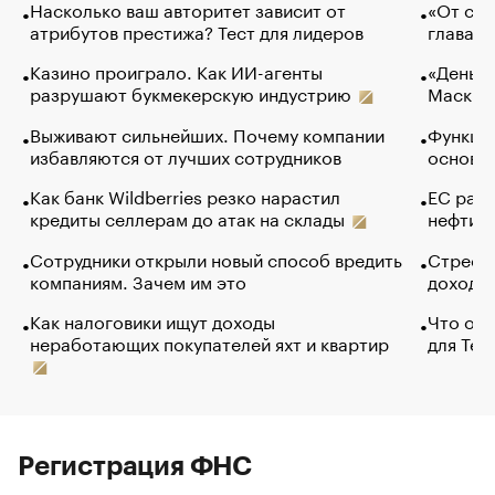
Насколько ваш авторитет зависит от
«От спо
атрибутов престижа? Тест для лидеров
глава к
Казино проиграло. Как ИИ-агенты
«Деньги
разрушают букмекерскую индустрию
Маск в 
Выживают сильнейших. Почему компании
Функции
избавляются от лучших сотрудников
основ э
Как банк Wildberries резко нарастил
ЕС раз
кредиты селлерам до атак на склады
нефти —
Сотрудники открыли новый способ вредить
Стресс 
компаниям. Зачем им это
доходов
Как налоговики ищут доходы
Что обв
неработающих покупателей яхт и квартир
для Tel
Регистрация ФНС